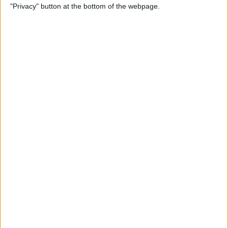
"Privacy" button at the bottom of the webpage.
Per
Blanca Garcia-Oliver
Enuig dels lletrats balears contra la violència
policial: «Fou ús il·legítim de la força»
El Col·legi d'Advocats de les Illes contra la violència policial a la
manifestació de Palma
Per
Miquel Payeras
Els 20 més populars
PUBLICITAT
PUBLICITAT
PUBLICITAT