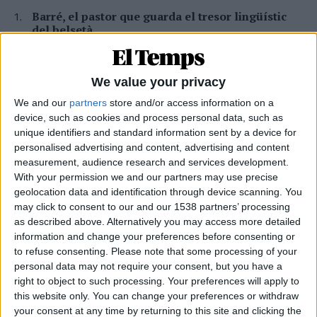
Barré, el pastor que guarda el tresor lingüístic
del belsetà
Qui és Ánchel Lois Saludas, el pastor que s'ha entestat a recopilar
totes les paraules del belsetà,
Per
Violeta Tena
We value your privacy
We and our
partners
store and/or access information on a
La resurrecció de les nostres lletraferides
device, such as cookies and process personal data, such as
medievals
unique identifiers and standard information sent by a device for
L'AVL rescata de l'oblit les escriptores de l'edat mitjana
personalised advertising and content, advertising and content
Per
Moisés Pérez
measurement, audience research and services development.
With your permission we and our partners may use precise
Xavier Antich: «Calia fer un salt a la Federació
geolocation data and identification through device scanning. You
Llull davant un Estat hostil»
may click to consent to our and our 1538 partners’ processing
Entrevista a fons al president d'Òmnium Cultural i de la Federació
as described above. Alternatively you may access more detailed
Llull
information and change your preferences before consenting or
Per
Moisés Pérez
to refuse consenting.
Please note that some processing of your
personal data may not require your consent, but you have a
La temptació de la Renaixença
right to object to such processing. Your preferences will apply to
Els renaixentistes eren tan catalans com espanyols, se sentien
this website only. You can change your preferences or withdraw
còmodes en Espanya
your consent at any time by returning to this site and clicking the