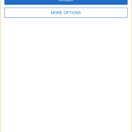
MORE OPTIONS
SUBSCRIPCIÓ AL BUTLLETÍ
Adreça
ALTA
electrònica
He llegit i accepto
la Política de Privacitat
AMB EL SUPORT DE:
MEMBRE DE: