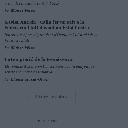
arran de l'incendi a la Vall d'Uixó
Per
Moisés Pérez
Xavier Antich: «Calia fer un salt a la
Federació Llull davant un Estat hostil»
Entrevista a fons al president d'Òmnium Cultural i de la
Federació Llull
Per
Moisés Pérez
La temptació de la Renaixença
Els renaixentistes eren tan catalans com espanyols, se
sentien còmodes en Espanya
Per
Blanca Garcia-Oliver
Els 20 més populars
PUBLICITAT