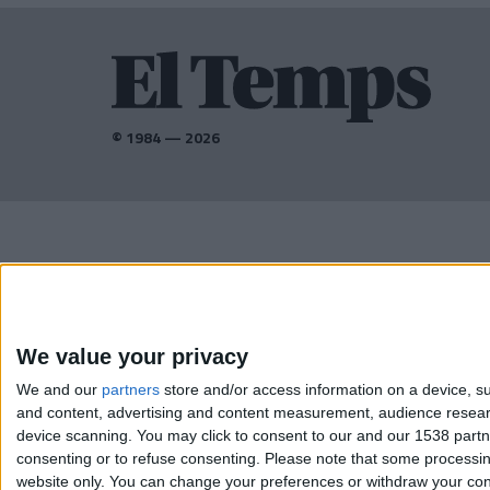
© 1984 — 2026
AMB EL SUPORT DE:
We value your privacy
We and our
partners
store and/or access information on a device, su
and content, advertising and content measurement, audience resea
device scanning. You may click to consent to our and our 1538 part
consenting or to refuse consenting.
Please note that some processing
website only. You can change your preferences or withdraw your conse