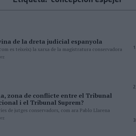
ina de la dreta judicial espanyola
i com es teixeix) la xarxa de la magistratura conservadora
rez
a, zona de conflicte entre el Tribunal
cional i el Tribunal Suprem?
cies de jutges conservadors, com ara Pablo Llarena
rez