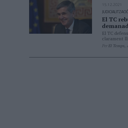
15.12.2021
JUDICIALITZACI
El TC reb
demanada
El TC defens
clarament ll
Per
El Temps,