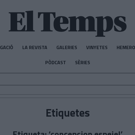
IGACIÓ
LA REVISTA
GALERIES
VINYETES
HEMERO
PÒDCAST
SÈRIES
Etiquetes
Etiqueta: ‘concepcion espejel’