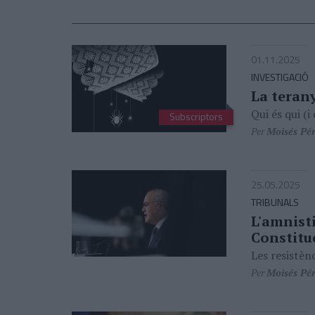
01.11.2025
INVESTIGACIÓ
La terany
Qui és qui (
Subscriptors
Per
Moisés Pé
25.05.2025
TRIBUNALS
L'amnisti
Constitu
Les resistèn
Per
Moisés Pé