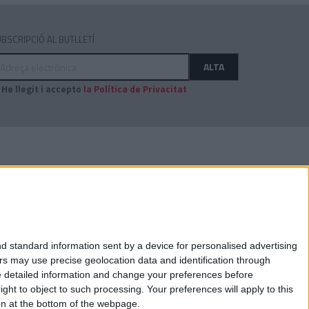
BSCRIPCIÓ AL BUTLLETÍ
dreça
ALTA
ectrònica
He llegit i accepto
la Política de Privacitat
AUDITAT PER:
d standard information sent by a device for personalised advertising
s may use precise geolocation data and identification through
e detailed information and change your preferences before
ht to object to such processing. Your preferences will apply to this
ton at the bottom of the webpage.