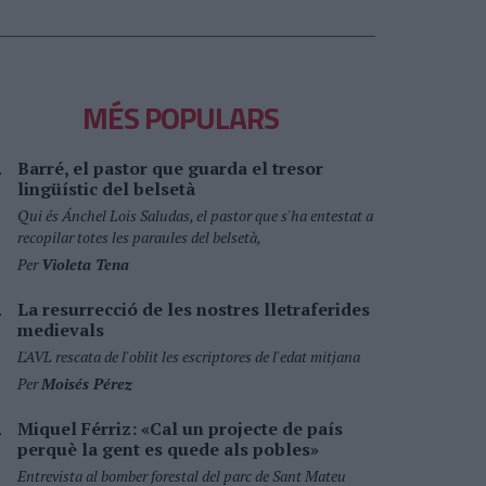
MÉS POPULARS
Barré, el pastor que guarda el tresor
lingüístic del belsetà
Qui és Ánchel Lois Saludas, el pastor que s'ha entestat a
recopilar totes les paraules del belsetà,
Per
Violeta Tena
La resurrecció de les nostres lletraferides
medievals
L'AVL rescata de l'oblit les escriptores de l'edat mitjana
Per
Moisés Pérez
Miquel Férriz: «Cal un projecte de país
perquè la gent es quede als pobles»
Entrevista al bomber forestal del parc de Sant Mateu