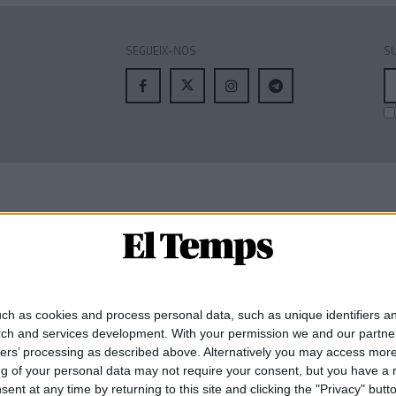
SEGUEIX-NOS
SU
A
el
MEMBRE DE:
ch as cookies and process personal data, such as unique identifiers an
rch and services development.
With your permission we and our partner
ners’ processing as described above. Alternatively you may access mor
 of your personal data may not require your consent, but you have a rig
nt at any time by returning to this site and clicking the "Privacy" but