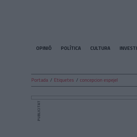
El
Temps
OPINIÓ
POLÍTICA
CULTURA
INVEST
Portada
Etiquetes
concepcion espejel
PUBLICITAT