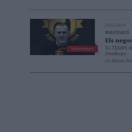
03.03.2025
INVESTIGACIÓ
Els negoc
EL TEMPS dis
Subscriptors
Desokupa
Per
Moisés Pé