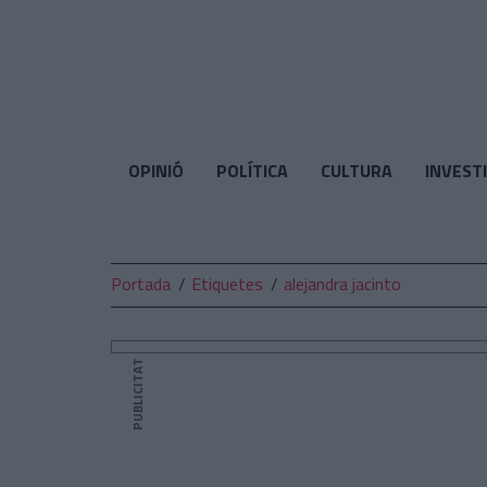
El
Temps
OPINIÓ
POLÍTICA
CULTURA
INVEST
Portada
Etiquetes
alejandra jacinto
PUBLICITAT