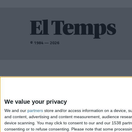
© 1984 — 2026
AMB EL SUPORT DE:
We value your privacy
We and our
partners
store and/or access information on a device, su
and content, advertising and content measurement, audience resea
device scanning. You may click to consent to our and our 1538 part
consenting or to refuse consenting.
Please note that some processing