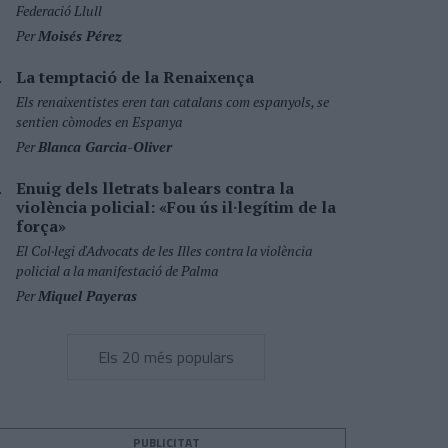
Federació Llull
Per
Moisés Pérez
La temptació de la Renaixença
Els renaixentistes eren tan catalans com espanyols, se
sentien còmodes en Espanya
Per
Blanca Garcia-Oliver
Enuig dels lletrats balears contra la
violència policial: «Fou ús il·legítim de la
força»
El Col·legi d'Advocats de les Illes contra la violència
policial a la manifestació de Palma
Per
Miquel Payeras
Els 20 més populars
PUBLICITAT