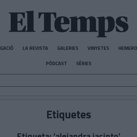
IGACIÓ
LA REVISTA
GALERIES
VINYETES
HEMERO
PÒDCAST
SÈRIES
Etiquetes
Etiqueta: ‘alejandra jacinto’