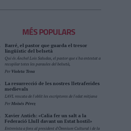
MÉS POPULARS
Barré, el pastor que guarda el tresor
lingüístic del belsetà
Qui és Ánchel Lois Saludas, el pastor que s'ha entestat a
recopilar totes les paraules del belsetà,
Per
Violeta Tena
La resurrecció de les nostres lletraferides
medievals
L'AVL rescata de l'oblit les escriptores de l'edat mitjana
Per
Moisés Pérez
Xavier Antich: «Calia fer un salt a la
Federació Llull davant un Estat hostil»
Entrevista a fons al president d'Òmnium Cultural i de la