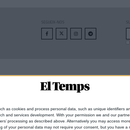
SEGUEIX-NOS
SU
A
el
MEMBRE DE:
ch as cookies and process personal data, such as unique identifiers an
rch and services development.
With your permission we and our partner
ners’ processing as described above. Alternatively you may access mor
 of your personal data may not require your consent, but you have a rig