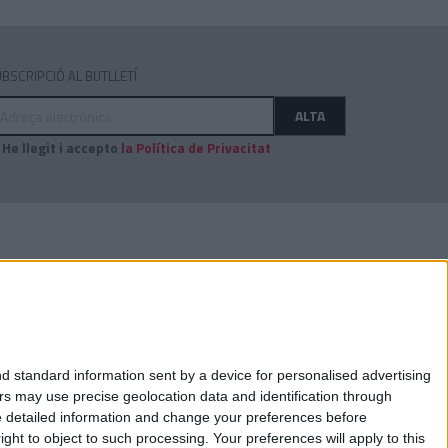
BSCRIPCIÓ AL BUTLLETÍ
dreça
ALTA
ectrònica
He llegit i accepto
la Política de Privacitat
AUDITAT PER:
d standard information sent by a device for personalised advertising
s may use precise geolocation data and identification through
e detailed information and change your preferences before
ht to object to such processing. Your preferences will apply to this