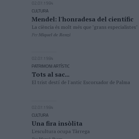
02.07.1984
CULTURA
Mendel: l'honradesa del científic
La ciència és molt més que "grans especialistes"
Per
Miquel de Renzi
02.07.1984
PATRIMONI ARTÍSTIC
Tots al sac...
El trist destí de l'antic Escorxador de Palma
02.07.1984
CULTURA
Una fira insòlita
L'escultura ocupa Tàrrega
Per
Mercè Ibarz