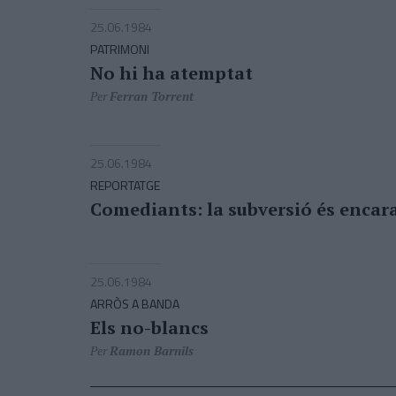
25.06.1984
PATRIMONI
No hi ha atemptat
Per
Ferran Torrent
25.06.1984
REPORTATGE
Comediants: la subversió és encara
25.06.1984
ARRÒS A BANDA
Els no-blancs
Per
Ramon Barnils