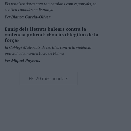
Els renaixentistes eren tan catalans com espanyols, se
sentien còmodes en Espanya
Per
Blanca Garcia-Oliver
Enuig dels lletrats balears contra la
violència policial: «Fou ús il·legítim de la
força»
El Col·legi d'Advocats de les Illes contra la violència
policial a la manifestació de Palma
Per
Miquel Payeras
Els 20 més populars