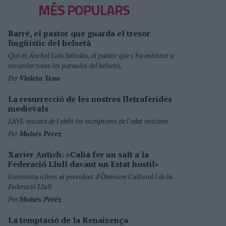
MÉS POPULARS
Barré, el pastor que guarda el tresor
lingüístic del belsetà
Qui és Ánchel Lois Saludas, el pastor que s'ha entestat a
recopilar totes les paraules del belsetà,
Per
Violeta Tena
La resurrecció de les nostres lletraferides
medievals
L'AVL rescata de l'oblit les escriptores de l'edat mitjana
Per
Moisés Pérez
Xavier Antich: «Calia fer un salt a la
Federació Llull davant un Estat hostil»
Entrevista a fons al president d'Òmnium Cultural i de la
Federació Llull
Per
Moisés Pérez
La temptació de la Renaixença