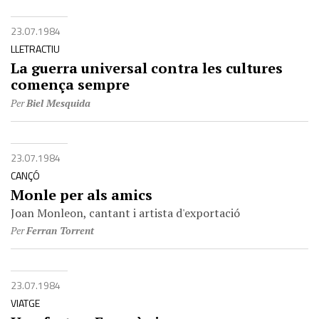
23.07.1984
LLETRACTIU
La guerra universal contra les cultures
comença sempre
Per
Biel Mesquida
23.07.1984
CANÇÓ
Monle per als amics
Joan Monleon, cantant i artista d'exportació
Per
Ferran Torrent
23.07.1984
VIATGE