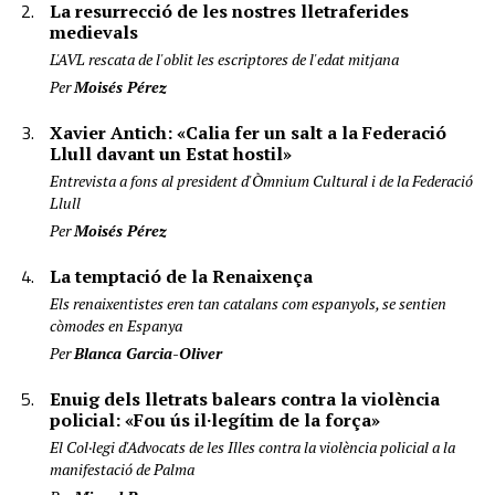
La resurrecció de les nostres lletraferides
medievals
L'AVL rescata de l'oblit les escriptores de l'edat mitjana
Per
Moisés Pérez
Xavier Antich: «Calia fer un salt a la Federació
Llull davant un Estat hostil»
Entrevista a fons al president d'Òmnium Cultural i de la Federació
Llull
Per
Moisés Pérez
La temptació de la Renaixença
Els renaixentistes eren tan catalans com espanyols, se sentien
còmodes en Espanya
Per
Blanca Garcia-Oliver
Enuig dels lletrats balears contra la violència
policial: «Fou ús il·legítim de la força»
El Col·legi d'Advocats de les Illes contra la violència policial a la
manifestació de Palma