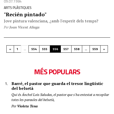
09.07.1984
ARTS PLÀSTIQUES
"Recién pintado"
Jove pintura valenciana, ¿amb l'esperit dels temps?
Per
Joan Vicent Aliaga
«
1
...
554
555
556
557
558
...
559
»
MÉS POPULARS
Barré, el pastor que guarda el tresor lingüístic
del belsetà
Qui és Ánchel Lois Saludas, el pastor que s'ha entestat a recopilar
totes les paraules del belsetà,
Per
Violeta Tena