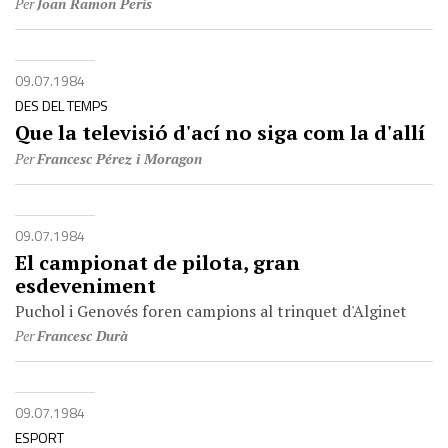
Per
Joan Ramon Peris
09.07.1984
DES DEL TEMPS
Que la televisió d'ací no siga com la d'allí
Per
Francesc Pérez i Moragon
09.07.1984
El campionat de pilota, gran
esdeveniment
Puchol i Genovés foren campions al trinquet d'Alginet
Per
Francesc Durà
09.07.1984
ESPORT