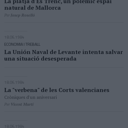
La platja d'Es Trenc, un polèmic espai
natural de Mallorca
Per
Josep Roselló
18.06.1984
ECONOMIA I TREBALL
La Unión Naval de Levante intenta salvar
una situació desesperada
18.06.1984
La "verbena" de les Corts valencianes
Cròniques d'un aniversari
Per
Vicent Martí
18.06.1984