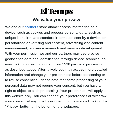
18.06.1984
LLIBRES
We value your privacy
Empúries, una editorial amb futur
We and our
partners
store and/or access information on a
Per
Adolf Beltran
device, such as cookies and process personal data, such as
unique identifiers and standard information sent by a device for
personalised advertising and content, advertising and content
18.06.1984
measurement, audience research and services development.
MÚSICA
With your permission we and our partners may use precise
geolocation data and identification through device scanning. You
Fresh Sound, una aventura discogràfica
may click to consent to our and our 1538 partners’ processing
insòlita
as described above. Alternatively you may access more detailed
Per
Garcia Herraiz
information and change your preferences before consenting or
to refuse consenting.
Please note that some processing of your
personal data may not require your consent, but you have a
right to object to such processing. Your preferences will apply to
18.06.1984
this website only. You can change your preferences or withdraw
MOTOR
your consent at any time by returning to this site and clicking the
El cotxe del Führer fa 50 anys
"Privacy" button at the bottom of the webpage.