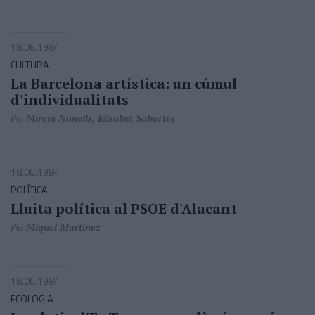
18.06.1984
CULTURA
La Barcelona artística: un cúmul
d'individualitats
Per
Mireia Nunells, Elisabet Sabartès
18.06.1984
POLÍTICA
Lluita política al PSOE d'Alacant
Per
Miquel Martínez
18.06.1984
ECOLOGIA