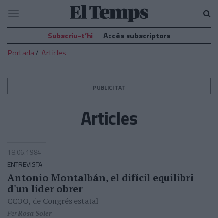
El
Navegació
Temps
Subscriu-t’hi
Accés subscriptors
Portada
Articles
PUBLICITAT
Articles
18.06.1984
ENTREVISTA
Antonio Montalbán, el difícil equilibri
d'un líder obrer
CCOO, de Congrés estatal
Per
Rosa Soler