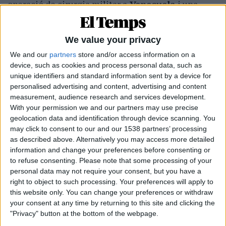
operació de cirurgia militar a
Veneçuela
i una
monumental enfangada a l
’Iran
.
We value your privacy
We and our
partners
store and/or access information on a
Subscripció al butlletí
device, such as cookies and process personal data, such as
unique identifiers and standard information sent by a device for
Rep les novetats d'El Temps al teu correu:
personalised advertising and content, advertising and content
measurement, audience research and services development.
With your permission we and our partners may use precise
geolocation data and identification through device scanning. You
may click to consent to our and our 1538 partners’ processing
as described above. Alternatively you may access more detailed
L’anàlisi simple tendeix a identificar Trump com
information and change your preferences before consenting or
un boig, però les seues accions —i les seues
to refuse consenting.
Please note that some processing of your
personal data may not require your consent, but you have a
rectificacions— retraten més aviat un narcisista
right to object to such processing. Your preferences will apply to
impulsiu sense sentit del ridícul, ...
this website only. You can change your preferences or withdraw
your consent at any time by returning to this site and clicking the
"Privacy" button at the bottom of the webpage.