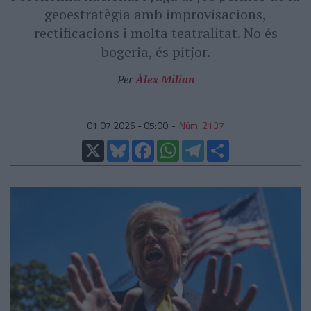
geoestratègia amb improvisacions,
rectificacions i molta teatralitat. No és
bogeria, és pitjor.
Per
Àlex Milian
01.07.2026 - 05:00
Núm. 2137
X
Bluesky
Facebook
WhatsApp
Telegram
Comparteix