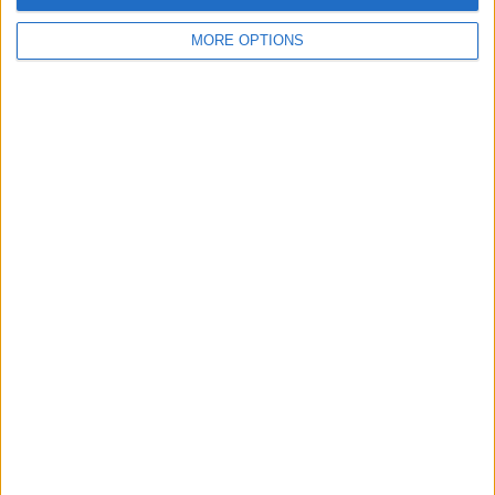
MORE OPTIONS
PUBLICITAT
PUBLICITAT
PUBLICITAT
© 1984 — 2026
SEGUEIX-NOS