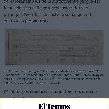
col·laborar amb els de la Mataronense perquè els
ideals dels seus dirigents corresponien als
principis d’equitat i de justícia social que ell
compartia plenament».
Planta i alçat del plànol general del projecte d'urbanització de la Societat
Cooperativa l’Obrera Mataronense. Signat per Antoni Gaudí, Barcelona, agost
del 1881. Exemplar copia 24 x 66,5 cm. Arxiu Comarcal del Maresme. Fons:
Ajuntament de Mataró. / ACM70-1-T2-2031
D’habitatges com la casa model, se n’havien de
construir trenta entre la zona de la fàbrica (on
actualment es troba la Nau Gaudí) i el mar. Les