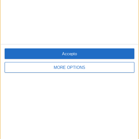
Accepto
MORE OPTIONS
Pepeta Moreu. // Arxiu Comarcal del Maresme. Fons: Ajuntament de Mataró.