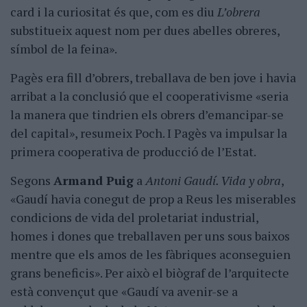
card i la curiositat és que, com es diu
L’obrera
substitueix aquest nom per dues abelles obreres,
símbol de la feina».
Pagès era fill d’obrers, treballava de ben jove i havia
arribat a la conclusió que el cooperativisme «seria
la manera que tindrien els obrers d’emancipar-se
del capital», resumeix Poch. I Pagès va impulsar la
primera cooperativa de producció de l’Estat.
Segons
Armand Puig
a
Antoni Gaudí. Vida y obra
,
«Gaudí havia conegut de prop a Reus les miserables
condicions de vida del proletariat industrial,
homes i dones que treballaven per uns sous baixos
mentre que els amos de les fàbriques aconseguien
grans beneficis». Per això el biògraf de l’arquitecte
està convençut que «Gaudí va avenir-se a