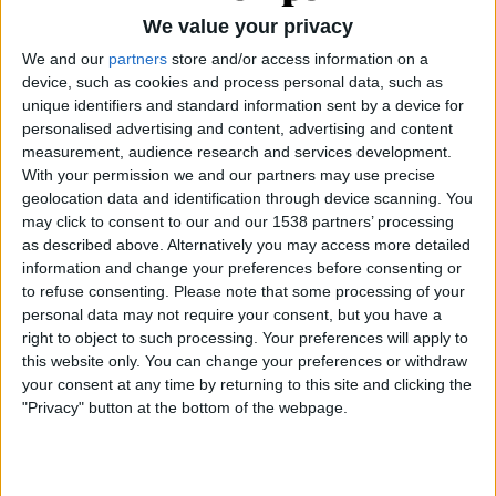
cases estaven agrupades en dos i separades, les
We value your privacy
unes de les altres, per uns petits jardins. Gaudí
We and our
partners
store and/or access information on a
havia previst que la brisa i l’oreig del mar
device, such as cookies and process personal data, such as
ventilarien el barri i s’emportarien el fum de la
unique identifiers and standard information sent by a device for
fàbrica propera. La casa de Pagès dissenyada per
personalised advertising and content, advertising and content
measurement, audience research and services development.
Gaudí va ser enderrocada anys després que la
With your permission we and our partners may use precise
Cooperativa entrés en números rojos i fossin
geolocation data and identification through device scanning. You
embargades les seues propietats (entre les quals la
may click to consent to our and our 1538 partners’ processing
as described above. Alternatively you may access more detailed
casa i els terrenys).
information and change your preferences before consenting or
to refuse consenting.
Please note that some processing of your
Els encàrrecs següents van ser la nau de blanqueig
personal data may not require your consent, but you have a
del cotó, l’actual Nau Gaudí, i la remodelació del
right to object to such processing. Your preferences will apply to
Casino proper.
this website only. You can change your preferences or withdraw
your consent at any time by returning to this site and clicking the
"Privacy" button at the bottom of the webpage.