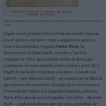
Disseny estàndard de la Cooperativa s.d. (Antoni Gaudí) / Càtedra Antoni Gaudí
- UPC
Pagès era el primer client d’Antoni Gaudí i aquest
era el primer encàrrec com a arquitecte però no
com a dissenyador. Segons
Núria Poch
, la
directora de la Nau Gaudí, tots dos s’havien
conegut el 1869, quan Gaudí arriba de Reus per
continuar els seus estudis a Barcelona, i ja el 1873
Pagès li havia fet el primer encàrrec a Gaudí: un
cartell —que dibuixa Gaudí— per anunciar la fàbrica
que havien de construir. «L’original es va cremar a
l’incendi del taller a la Sagrada Família», aclareix
Poch. Però queda una fotografia. «Un teler —descriu
Poch—, amb les bobines que pengen, amb flors de