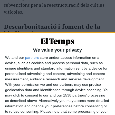
subvencions per a la reestructuració dels cultius
vitícoles.
Descarbonització i foment de la
biodiversitat
Paral·lelament al suport desplegat al sector
We value your privacy
agrícola, la integració europea ha permès rebre
fons per a
garantir la biodiversitat a Catalunya
,
We and our
partners
store and/or access information on a
device, such as cookies and process personal data, such as
combatre el canvi climàtic i avançar en la
unique identifiers and standard information sent by a device for
transformació energètica cap a fonts menys
personalised advertising and content, advertising and content
contaminades i renovables. Amb una aportació 217
measurement, audience research and services development.
With your permission we and our partners may use precise
milions d’euros per part del club comunitari, s’ha
geolocation data and identification through device scanning. You
finançat la implantació de zones de baixes
may click to consent to our and our 1538 partners’ processing
emissions, l’electrificació del transport públic, la
as described above. Alternatively you may access more detailed
creació de carrils bici i l’adequació d’entorns
information and change your preferences before consenting or
to refuse consenting.
Please note that some processing of your
escolars perquè siguin accessibles i segurs.