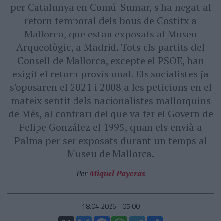
per Catalunya en Comú-Sumar, s'ha negat al
retorn temporal dels bous de Costitx a
Mallorca, que estan exposats al Museu
Arqueològic, a Madrid. Tots els partits del
Consell de Mallorca, excepte el PSOE, han
exigit el retorn provisional. Els socialistes ja
s'oposaren el 2021 i 2008 a les peticions en el
mateix sentit dels nacionalistes mallorquins
de Més, al contrari del que va fer el Govern de
Felipe González el 1995, quan els envià a
Palma per ser exposats durant un temps al
Museu de Mallorca.
Per
Miquel Payeras
18.04.2026 - 05:00
X
Bluesky
Facebook
WhatsApp
Telegram
Comparteix