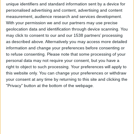
aquell temps a les Balears amb peces antigues i a
unique identifiers and standard information sent by a device for
pesar de tenir valor per al patrimoni artístic i
personalised advertising and content, advertising and content
històric— i qui va comprar-los fou el
Museu
measurement, audience research and services development.
With your permission we and our partners may use precise
Arqueològic espanyol
, a canvi de
3.500 pessetes
.
geolocation data and identification through device scanning. You
Una quantitat que en aquells moments equivalia a
may click to consent to our and our 1538 partners’ processing
aproximadament un terç més dels ingressos anuals
as described above. Alternatively you may access more detailed
d’un professional d’alta qualificació —enginyer,
information and change your preferences before consenting or
to refuse consenting.
Please note that some processing of your
misser, metge...— que fes feina per a la Diputació
personal data may not require your consent, but you have a
provincial o l’Ajuntament de Palma —les més grans
right to object to such processing. Your preferences will apply to
institucions i les que millor pagaven, perquè els
this website only. You can change your preferences or withdraw
your consent at any time by returning to this site and clicking the
sous anaven llavors en consonància amb el
"Privacy" button at the bottom of the webpage.
pressupost de cada institució— i que actualment
seria —aplicant-hi la inflació— al voltant dels
15.000 euros o un poc més. Per descomptat, el valor
material era i és molt menor que l’històric i
artístic.
Davant la negativa de Madrid, la reacció del
PP,