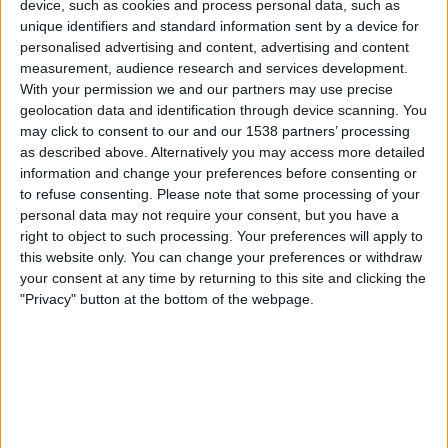
l’institut de Morella. Per aquesta raó, estudià
device, such as cookies and process personal data, such as
unique identifiers and standard information sent by a device for
Filologia Catalana a la Universitat de Barcelona.
personalised advertising and content, advertising and content
Mai no va exercir. El ...
measurement, audience research and services development.
With your permission we and our partners may use precise
geolocation data and identification through device scanning. You
may click to consent to our and our 1538 partners’ processing
Subscriu-te a El Temps i tindràs accés il·limitat a tots els
as described above. Alternatively you may access more detailed
continguts.
information and change your preferences before consenting or
to refuse consenting.
Please note that some processing of your
personal data may not require your consent, but you have a
Subscriu-t’hi
right to object to such processing. Your preferences will apply to
this website only. You can change your preferences or withdraw
your consent at any time by returning to this site and clicking the
Ja ets subscriptor?
Accedeix-hi
"Privacy" button at the bottom of the webpage.
Imprimir
Envia
PDF
a
un
X
Bluesky
Facebook
WhatsApp
Telegram
Comparteix
amic