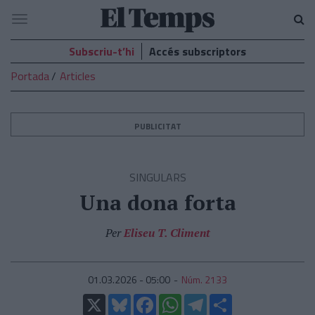
El
Navegació
Temps
Subscriu-t’hi
Accés subscriptors
Portada
Articles
PUBLICITAT
SINGULARS
Una dona forta
Per
Eliseu T. Climent
01.03.2026 - 05:00
Núm. 2133
X
Bluesky
Facebook
WhatsApp
Telegram
Comparteix