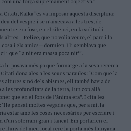
tia com una força supremament objectiva.”
 Citati, Kafka “es va imposar aquesta disciplina:
s deu del vespre i se n’aixecava a les tres, de
mentre era fosc, en el silenci, en la solitud i
ls altres —
Felice
, que no volia veure, el pare i la
 cosa i els amics— dormien. I li semblava que
i i que ‘la nit era massa poca nit’”.
a hi posava més pa que formatge a la seva recerca
 i Citati dona ales a les seues paraules: “Com que la
les altures sinó dels abismes, ell també havia de
 a les profunditats de la terra, i un cop allà
ner que en el fons de l’ànima era”. I cita les
 ‘He pensat moltes vegades que, per a mi, la
ia estar amb les coses necessàries per escriure i
n d’un soterrani gran i tancat. Em portarien el
re lluny del meu local rere la porta més llunyana