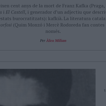
ixen cent anys de la mort de Franz Kafka (Praga,
és
i
El Castell
, i generador d’un adjectiu que descriu
estats burocratitzats): kafkià. La literatura catal
orfosi
(Quim Monzó i Mercè Rodoreda fan contes q
només.
Per
Àlex Milian