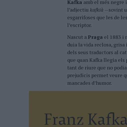
Kafka
amb el més negre i 
l’adjectiu
kafkià
—sovint ut
esgarrifoses que les de le
l’escriptor.
Nascut a
Praga
el 1883 i 
duia la vida reclosa, gris
dels seus traductors al cat
que quan Kafka llegia els 
tant de riure que no podi
prejudicis permet veure q
mancades d’humor.