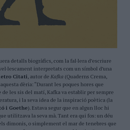
era detalls biogràfics, com la fal·lera d’escriure
ovel·lescament interpretats com un símbol d’una
ietro Citati
, autor de
Kafka
(Quaderns Crema,
 aquesta dèria: “Durant les poques hores que
 de les sis del matí, Kafka va establir per sempre
eratura, i la seva idea de la inspiració poètica (la
tó i Goethe
). Estava segur que en algun lloc hi
ue utilitzava la seva mà. Tant era qui fos: un déu
 els dimonis, o simplement el mar de tenebres que