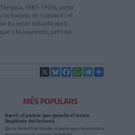
 Txèquia, 1883-1924), autor
 la barreja de l’absurd i el
ana ha estat influïda molt
ue s’hi inspiren), però no
X
Bluesky
Facebook
WhatsApp
Telegram
Comparteix
MÉS POPULARS
Barré, el pastor que guarda el tresor
lingüístic del belsetà
Qui és Ánchel Lois Saludas, el pastor que s'ha entestat a
recopilar totes les paraules del belsetà,