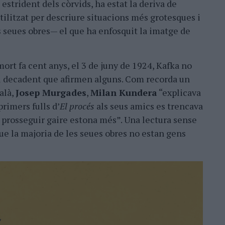
estrident dels còrvids, ha estat la deriva de
ilitzat per descriure situacions més grotesques i
s seues obres— el que ha enfosquit la imatge de
mort fa cent anys, el 3 de juny de 1924, Kafka no
a i decadent que afirmen alguns. Com recorda un
alà,
Josep Murgades
,
Milan Kundera
“explicava
primers fulls d’
El procés
als seus amics es trencava
a prosseguir gaire estona més”. Una lectura sense
ue la majoria de les seues obres no estan gens