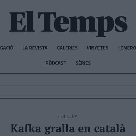
IGACIÓ
LA REVISTA
GALERIES
VINYETES
HEMERO
PÒDCAST
SÈRIES
CULTURA
Kafka gralla en català