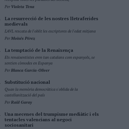
Per
Violeta Tena
La resurrecció de les nostres lletraferides
medievals
L'AVL rescata de l'oblit les escriptores de l'edat mitjana
Per
Moisés Pérez
La temptació de la Renaixença
Els renaixentistes eren tan catalans com espanyols, se
sentien còmodes en Espanya
Per
Blanca Garcia-Oliver
Substitució nacional
Quan la memòria democràtica s'oblida de la
castellanització del país
Per
Raül Garay
Una mecenes del trumpisme mediàtic i els
tentacles valencians al negoci
sociosanitari