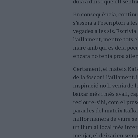
duia a dins i que ell sen
En conseqüència, continua
s’asseia a l’escriptori a le
vegades a les sis. Escrivia 
l’aïllament, mentre tots e
mare amb qui es deia poca
encara no tenia prou silenc
Certament, el mateix Kafk
de la foscor i l’aïllament.
inspiració no li venia de 
baixar més i més avall, cap
recloure-s’hi, com el preso
paraules del mateix Kafka:
millor manera de viure ser
un llum al local més inter
menjar, el deixarien semp