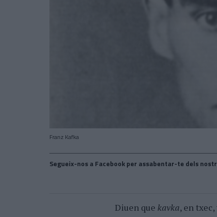
Franz Kafka
Segueix-nos a Facebook per assabentar-te dels nostr
Diuen que
kavka
, en txec,