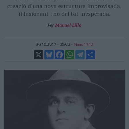
creació d’una nova estructura improvisada,
il·lusionant i no del tot inesperada.
Per
Manuel Lillo
30.10.2017 - 05:00
Núm. 1742
X
Bluesky
Facebook
WhatsApp
Telegram
Comparteix