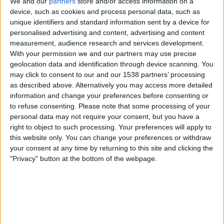
tal com havia passat en uns altres països. I
We and our
partners
store and/or access information on a
device, such as cookies and process personal data, such as
mentrestant, els bolxevics eren “els únics russos
unique identifiers and standard information sent by a device for
amb un programa d’acció definit, mentre que els
personalised advertising and content, advertising and content
altres no havien fet res més que anar parlant
measurement, audience research and services development.
With your permission we and our partners may use precise
durant llargs mesos”.
geolocation data and identification through device scanning. You
may click to consent to our and our 1538 partners’ processing
as described above. Alternatively you may access more detailed
information and change your preferences before consenting or
Subscripció al butlletí
to refuse consenting.
Please note that some processing of your
Rep les novetats d'El Temps al teu correu:
personal data may not require your consent, but you have a
right to object to such processing. Your preferences will apply to
this website only. You can change your preferences or withdraw
your consent at any time by returning to this site and clicking the
"Privacy" button at the bottom of the webpage.
És per això que “el
Rockefeller rus
”, Stepan
Geórgevitx Lianózov, assegurava a Reed que “la
revolució és com una malaltia. Tard o d’hora