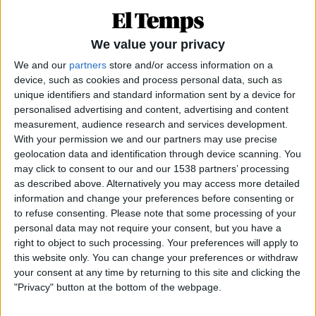
També hi assistiren persones conegudes d’altres
àmbits, com l’ex jutge José Castro, així com l’antic
cap de Greenpeace Espanya, Xavier Pastor, o la
We value your privacy
presidenta de Memòria de Mallorca, Maria Antònia
We and our
partners
store and/or access information on a
Oliver.
device, such as cookies and process personal data, such as
unique identifiers and standard information sent by a device for
personalised advertising and content, advertising and content
measurement, audience research and services development.
Subscripció al butlletí
With your permission we and our partners may use precise
geolocation data and identification through device scanning. You
Rep les novetats d'El Temps al teu correu:
may click to consent to our and our 1538 partners’ processing
as described above. Alternatively you may access more detailed
information and change your preferences before consenting or
to refuse consenting.
Please note that some processing of your
personal data may not require your consent, but you have a
right to object to such processing. Your preferences will apply to
«Això va de persones que treballen per fer un país
this website only. You can change your preferences or withdraw
your consent at any time by returning to this site and clicking the
millor» digué Díaz. Xavier Pastor, per la seva banda,
"Privacy" button at the bottom of the webpage.
explicà que li donava suport a pesar de «ser
independent, però sóc aquí per posar tots els