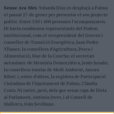
Sense Ara Més
. Yolanda Díaz es desplaçà a Palma
el passat 27 de gener per presentar el seu projecte
polític. Entre 350 i 400 persones l’acompanyaren.
Hi havia nombrosos representants del Podem
institucional, com el vicepresident del Govern i
conseller de Transició Energètica, Juan Pedro
Yllanes; la consellera d’Agricultura, Pesca i
Alimentació, Mae de la Concha; el secretari
autonòmic de Memòria Democràtica, Jesús Jurado;
la consellera insular de Medi Ambient, Aurora
Ribot; i, entre d’altres, la regidora de Participació
Ciutadana de l’Ajuntament de Palma, Clàudia
Costa. Ni rastre, però, dels que seran caps de llista
al Parlament, Antònia Jover, i al Consell de
Mallorca, Iván Sevillano.