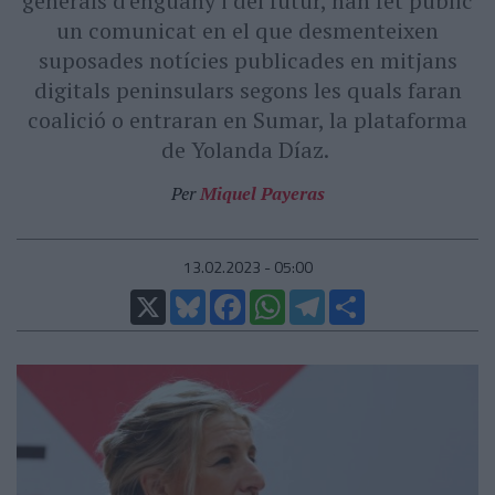
generals d'enguany i del futur, han fet públic
un comunicat en el que desmenteixen
suposades notícies publicades en mitjans
digitals peninsulars segons les quals faran
coalició o entraran en Sumar, la plataforma
de Yolanda Díaz.
Per
Miquel Payeras
13.02.2023 - 05:00
X
Bluesky
Facebook
WhatsApp
Telegram
Comparteix