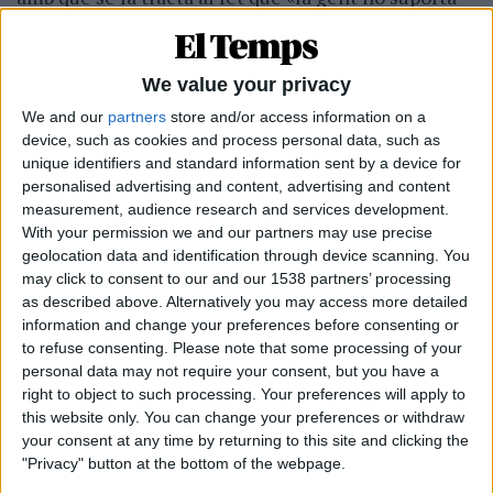
la teva olor perquè és tan molesta com la veritat», i
ho remata així: «Pelar ceba —capa rere capa—revela
l’essència de l’existència: el buit». I potser és per
We value your privacy
això que «a qui et degolla, se li omplen els ulls de
We and our
partners
store and/or access information on a
device, such as cookies and process personal data, such as
llàgrimes». Aquest és el to de l’
Elogi de l’error
: els
unique identifiers and standard information sent by a device for
poemes dinamiten el tòpic i el substitueixen
personalised advertising and content, advertising and content
assignant un valor frontalment contrari a les
measurement, audience research and services development.
expectatives del lector. Hom pot trobar-ho
With your permission we and our partners may use precise
geolocation data and identification through device scanning. You
pertinent o arbitrari, però la claredat del discurs és
may click to consent to our and our 1538 partners’ processing
evident i reveladora. El text no suggereix, mostra;
as described above. Alternatively you may access more detailed
el lector no interpreta, veu.
information and change your preferences before consenting or
to refuse consenting.
Please note that some processing of your
personal data may not require your consent, but you have a
right to object to such processing. Your preferences will apply to
Subscripció al butlletí
this website only. You can change your preferences or withdraw
your consent at any time by returning to this site and clicking the
Rep les novetats d'El Temps al teu correu:
"Privacy" button at the bottom of the webpage.