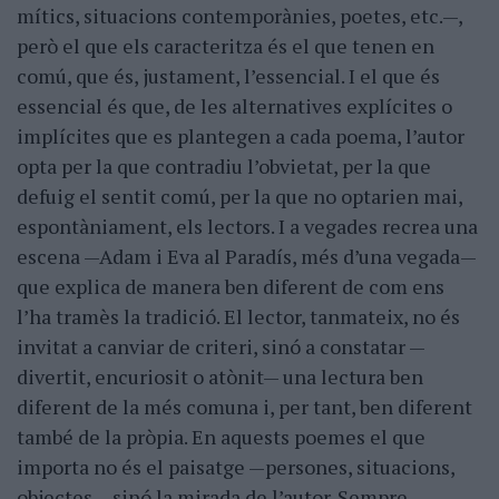
mítics, situacions contemporànies, poetes, etc.—,
però el que els caracteritza és el que tenen en
comú, que és, justament, l’essencial. I el que és
essencial és que, de les alternatives explícites o
implícites que es plantegen a cada poema, l’autor
opta per la que contradiu l’obvietat, per la que
defuig el sentit comú, per la que no optarien mai,
espontàniament, els lectors. I a vegades recrea una
escena —Adam i Eva al Paradís, més d’una vegada—
que explica de manera ben diferent de com ens
l’ha tramès la tradició. El lector, tanmateix, no és
invitat a canviar de criteri, sinó a constatar —
divertit, encuriosit o atònit— una lectura ben
diferent de la més comuna i, per tant, ben diferent
també de la pròpia. En aquests poemes el que
importa no és el paisatge —persones, situacions,
objectes— sinó la mirada de l’autor. Sempre