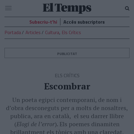
El
Navegació
Temps
Subscriu-t’hi
Accés subscriptors
Portada
Articles
Cultura
,
Els Crítics
PUBLICITAT
ELS CRÍTICS
Escombrar
Un poeta egipci contemporani, de nom i
d’obra desconeguts per a molts de nosaltres,
publica, ara en català, el seu darrer llibre
(
Elogi de l’error
). Els poemes dinamiten
brillantment els tòpics amb una claredat,