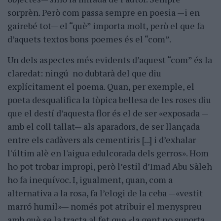
sorprèn. Però com passa sempre en poesia —i en
gairebé tot— el “què” importa molt, però el que fa
d’aquets textos bons poemes és el “com”.
Un dels aspectes més evidents d’aquest “com” és la
claredat: ningú no dubtarà del que diu
explícitament el poema. Quan, per exemple, el
poeta desqualifica la tòpica bellesa de les roses diu
que el destí d’aquesta flor és el de ser «exposada —
amb el coll tallat— als aparadors, de ser llançada
entre els cadàvers als cementiris [...] i d’exhalar
l'últim alè en l'aigua edulcorada dels gerros». Hom
ho pot trobar impropi, però l’estil d’Imad Abu Sàleh
ho fa inequívoc. I, igualment, quan, com a
alternativa a la rosa, fa l’elogi de la ceba —«vestit
marró humil»— només pot atribuir el menyspreu
amb què se la tracta al fet que «la gent no suporta