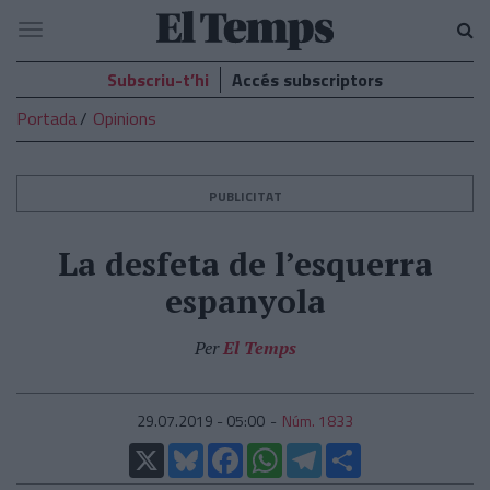
El
Navegació
Temps
Subscriu-t’hi
Accés subscriptors
Portada
Opinions
PUBLICITAT
La desfeta de l’esquerra
espanyola
Per
El Temps
29.07.2019 - 05:00
Núm. 1833
X
Bluesky
Facebook
WhatsApp
Telegram
Comparteix