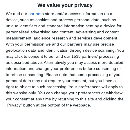
províncies menys poblades de l’Estat
va ser el
We value your privacy
principal factor que va donar la victòria als
We and our
partners
store and/or access information on a
socialistes el passat 28 d’abril. Algú pensa que no
device, such as cookies and process personal data, such as
unique identifiers and standard information sent by a device for
ho corregiran si hi ha una repetició electoral?
personalised advertising and content, advertising and content
L’altre factor fonamental, potser el més important
measurement, audience research and services development.
per explicar el resultat de les eleccions generals,
With your permission we and our partners may use precise
va ser
la mobilització històrica de l’esquerra
.
geolocation data and identification through device scanning. You
may click to consent to our and our 1538 partners’ processing
Algú pensa que un electorat desencantat tornarà a
as described above. Alternatively you may access more detailed
acudir en massa a les urnes, per més por que els
information and change your preferences before consenting or
faça
Vox
amb el seu
discurs masclista i
to refuse consenting.
Please note that some processing of your
personal data may not require your consent, but you have a
autoritari
? La incapacitat de
Pedro Sánchez
i
right to object to such processing. Your preferences will apply to
Pablo Iglesias
per posar-se d’acord després de les
this website only. You can change your preferences or withdraw
eleccions generals del
20 de desembre de 2015
ja
your consent at any time by returning to this site and clicking the
va desmobilitzar l’esquerra en les del
26 de juny
"Privacy" button at the bottom of the webpage.
de 2016
. El resultat ja el coneixem: el PP de
Mariano Rajoy
va augmentar la majoria, el
PSOE
va perdre 100.000 vots i
Unides Podem-En Comú