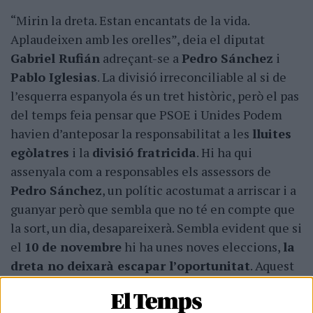
“Mirin la dreta. Estan encantats de la vida.
Aplaudeixen amb les orelles”, deia el diputat
Gabriel Rufián
adreçant-se a
Pedro Sánchez
i
Pablo Iglesias
. La divisió irreconciliable al si de
l’esquerra espanyola és un tret històric, però el pas
del temps feia pensar que PSOE i Unides Podem
havien d’anteposar la responsabilitat a les
lluites
egòlatres
i la
divisió fratricida
. Hi ha qui
assenyala com a responsables els assessors de
Pedro Sánchez
, un polític acostumat a arriscar i a
guanyar però que sembla que no té en compte que
la sort, un dia, desapareixerà. Sembla evident que si
el
10 de novembre
hi ha unes noves eleccions,
la
dreta no deixarà escapar l’oportunitat
. Aquest
espai, també dividit —ara el formen tres partits—
sap perfectament que
la divisió del vot en les