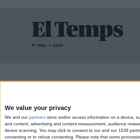
© 1984 — 2026
AMB EL SUPORT DE:
We value your privacy
We and our
partners
store and/or access information on a device, su
and content, advertising and content measurement, audience resea
device scanning. You may click to consent to our and our 1538 part
consenting or to refuse consenting.
Please note that some processing