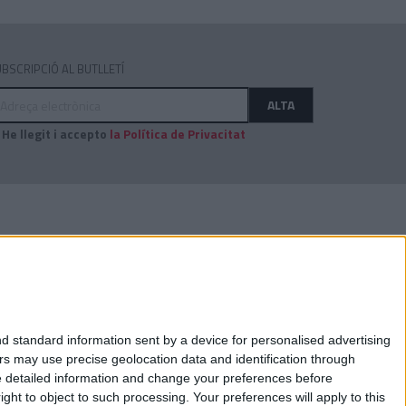
BSCRIPCIÓ AL BUTLLETÍ
dreça
ALTA
ectrònica
He llegit i accepto
la Política de Privacitat
AUDITAT PER:
d standard information sent by a device for personalised advertising
s may use precise geolocation data and identification through
e detailed information and change your preferences before
ht to object to such processing. Your preferences will apply to this