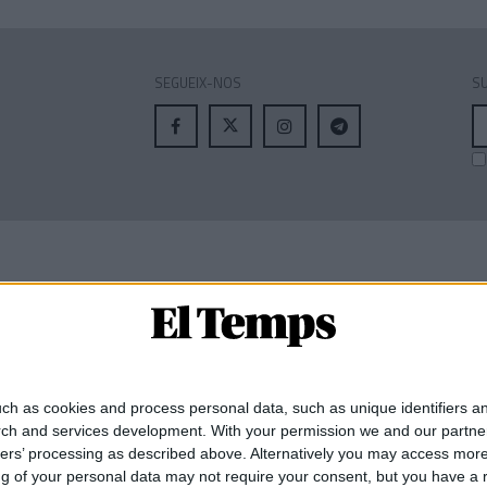
SEGUEIX-NOS
SU
A
el
MEMBRE DE:
ch as cookies and process personal data, such as unique identifiers an
rch and services development.
With your permission we and our partner
ners’ processing as described above. Alternatively you may access mor
 of your personal data may not require your consent, but you have a rig