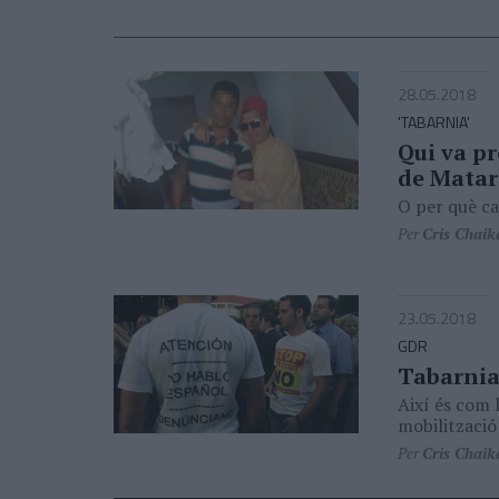
28.05.2018
'TABARNIA'
Qui va pr
de Matar
O per què ca
Per
Cris Chaik
23.05.2018
GDR
Tabarnia
Així és com 
mobilització
Per
Cris Chaik