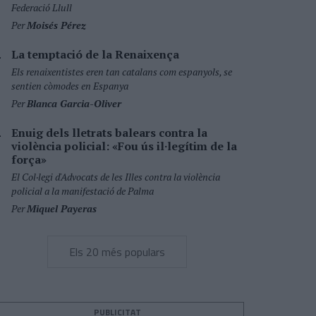
Federació Llull
Per
Moisés Pérez
La temptació de la Renaixença
Els renaixentistes eren tan catalans com espanyols, se
sentien còmodes en Espanya
Per
Blanca Garcia-Oliver
Enuig dels lletrats balears contra la
violència policial: «Fou ús il·legítim de la
força»
El Col·legi d'Advocats de les Illes contra la violència
policial a la manifestació de Palma
Per
Miquel Payeras
Els 20 més populars
PUBLICITAT