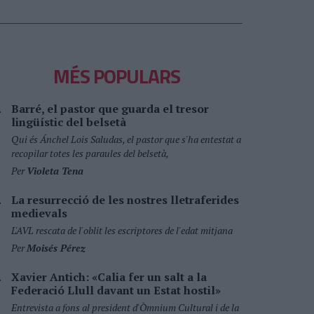
MÉS POPULARS
Barré, el pastor que guarda el tresor
lingüístic del belsetà
Qui és Ánchel Lois Saludas, el pastor que s'ha entestat a
recopilar totes les paraules del belsetà,
Per
Violeta Tena
La resurrecció de les nostres lletraferides
medievals
L'AVL rescata de l'oblit les escriptores de l'edat mitjana
Per
Moisés Pérez
Xavier Antich: «Calia fer un salt a la
Federació Llull davant un Estat hostil»
Entrevista a fons al president d'Òmnium Cultural i de la