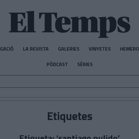
IGACIÓ
LA REVISTA
GALERIES
VINYETES
HEMERO
PÒDCAST
SÈRIES
Etiquetes
Etiqueta: ‘santiago pulido’