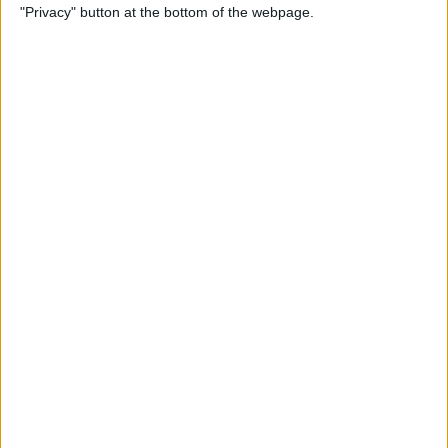
Llull
"Privacy" button at the bottom of the webpage.
Per
Moisés Pérez
La temptació de la Renaixença
Els renaixentistes eren tan catalans com espanyols, se sentien
còmodes en Espanya
Per
Blanca Garcia-Oliver
Els 20 més populars
PUBLICITAT
PUBLICITAT
PUBLICITAT