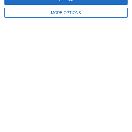
MORE OPTIONS
SUBSCRIPCIÓ AL BUTLLETÍ
Adreça
ALTA
electrònica
He llegit i accepto
la Política de Privacitat
AMB EL SUPORT DE:
MEMBRE DE: