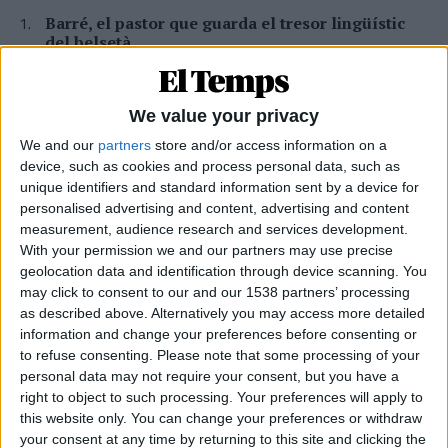
Barré, el pastor que guarda el tresor lingüístic
del belsetà
Qui és Ánchel Lois Saludas, el pastor que s'ha entestat a recopilar
totes les paraules del belsetà,
Per
Violeta Tena
We value your privacy
We and our
partners
store and/or access information on a
La resurrecció de les nostres lletraferides
device, such as cookies and process personal data, such as
medievals
unique identifiers and standard information sent by a device for
L'AVL rescata de l'oblit les escriptores de l'edat mitjana
personalised advertising and content, advertising and content
Per
Moisés Pérez
measurement, audience research and services development.
With your permission we and our partners may use precise
Miquel Férriz: «Cal un projecte de país perquè la
geolocation data and identification through device scanning. You
gent es quede als pobles»
may click to consent to our and our 1538 partners’ processing
Entrevista al bomber forestal del parc de Sant Mateu arran de
as described above. Alternatively you may access more detailed
l'incendi a la Vall d'Uixó
information and change your preferences before consenting or
Per
Moisés Pérez
to refuse consenting.
Please note that some processing of your
personal data may not require your consent, but you have a
Xavier Antich: «Calia fer un salt a la Federació
right to object to such processing. Your preferences will apply to
Llull davant un Estat hostil»
this website only. You can change your preferences or withdraw
Entrevista a fons al president d'Òmnium Cultural i de la Federació
your consent at any time by returning to this site and clicking the