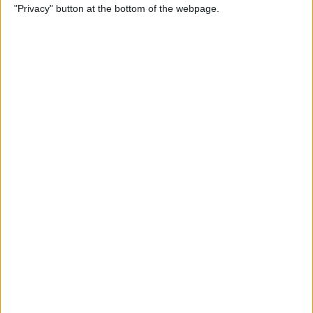
Llull
"Privacy" button at the bottom of the webpage.
Per
Moisés Pérez
La temptació de la Renaixença
Els renaixentistes eren tan catalans com espanyols, se sentien
còmodes en Espanya
Per
Blanca Garcia-Oliver
Els 20 més populars
PUBLICITAT
PUBLICITAT
PUBLICITAT