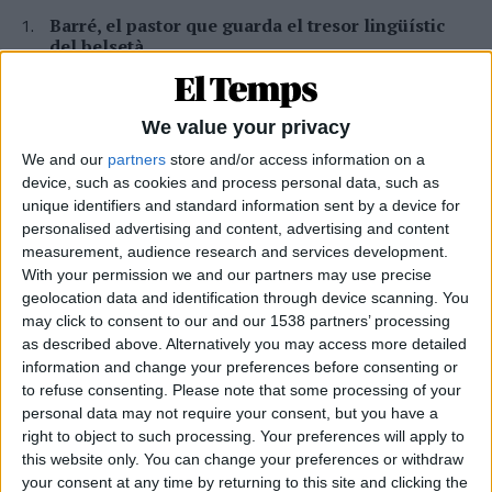
Barré, el pastor que guarda el tresor lingüístic
del belsetà
Qui és Ánchel Lois Saludas, el pastor que s'ha entestat a recopilar
totes les paraules del belsetà,
Per
Violeta Tena
We value your privacy
We and our
partners
store and/or access information on a
La resurrecció de les nostres lletraferides
device, such as cookies and process personal data, such as
medievals
unique identifiers and standard information sent by a device for
L'AVL rescata de l'oblit les escriptores de l'edat mitjana
personalised advertising and content, advertising and content
Per
Moisés Pérez
measurement, audience research and services development.
With your permission we and our partners may use precise
Miquel Férriz: «Cal un projecte de país perquè la
geolocation data and identification through device scanning. You
gent es quede als pobles»
may click to consent to our and our 1538 partners’ processing
Entrevista al bomber forestal del parc de Sant Mateu arran de
as described above. Alternatively you may access more detailed
l'incendi a la Vall d'Uixó
information and change your preferences before consenting or
Per
Moisés Pérez
to refuse consenting.
Please note that some processing of your
personal data may not require your consent, but you have a
Xavier Antich: «Calia fer un salt a la Federació
right to object to such processing. Your preferences will apply to
Llull davant un Estat hostil»
this website only. You can change your preferences or withdraw
Entrevista a fons al president d'Òmnium Cultural i de la Federació
your consent at any time by returning to this site and clicking the