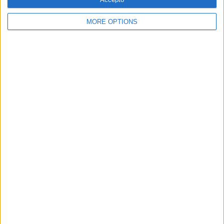
MORE OPTIONS
SUBSCRIPCIÓ AL BUTLLETÍ
Adreça
ALTA
electrònica
He llegit i accepto
la Política de Privacitat
AMB EL SUPORT DE:
MEMBRE DE: