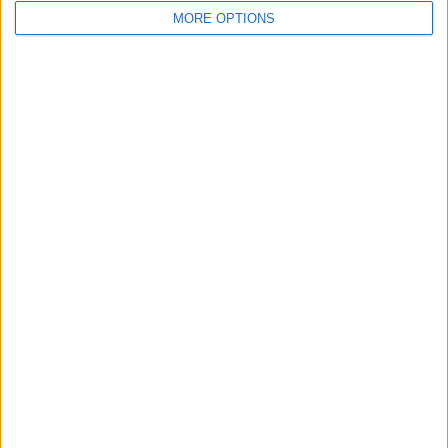
MORE OPTIONS
SUBSCRIPCIÓ AL BUTLLETÍ
Adreça
ALTA
electrònica
He llegit i accepto
la Política de Privacitat
AMB EL SUPORT DE:
MEMBRE DE: