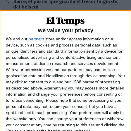
Barré, el pastor que guarda el tresor lingüístic
del belsetà
Qui és Ánchel Lois Saludas, el pastor que s'ha entestat a recopilar
totes les paraules del belsetà,
Per
Violeta Tena
We value your privacy
La resurrecció de les nostres lletraferides
We and our
partners
store and/or access information on a
medievals
device, such as cookies and process personal data, such as
unique identifiers and standard information sent by a device for
L'AVL rescata de l'oblit les escriptores de l'edat mitjana
personalised advertising and content, advertising and content
Per
Moisés Pérez
measurement, audience research and services development.
With your permission we and our partners may use precise
La temptació de la Renaixença
geolocation data and identification through device scanning. You
Els renaixentistes eren tan catalans com espanyols, se sentien
may click to consent to our and our 1538 partners’ processing
còmodes en Espanya
as described above. Alternatively you may access more detailed
Per
Blanca Garcia-Oliver
information and change your preferences before consenting or
to refuse consenting.
Please note that some processing of your
Substitució nacional
personal data may not require your consent, but you have a
Quan la memòria democràtica s'oblida de la castellanització del
right to object to such processing. Your preferences will apply to
país
this website only. You can change your preferences or withdraw
Per
Raül Garay
your consent at any time by returning to this site and clicking the