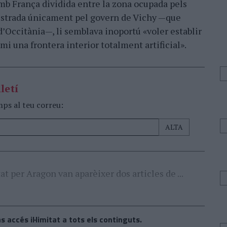
b França dividida entre la zona ocupada pels
istrada únicament pel govern de Vichy —que
’Occitània—, li semblava inoportú «voler establir
mi una frontera interior totalment artificial».
letí
mps al teu correu:
 per Aragon van aparèixer dos articles de ...
s accés il·limitat a tots els continguts.