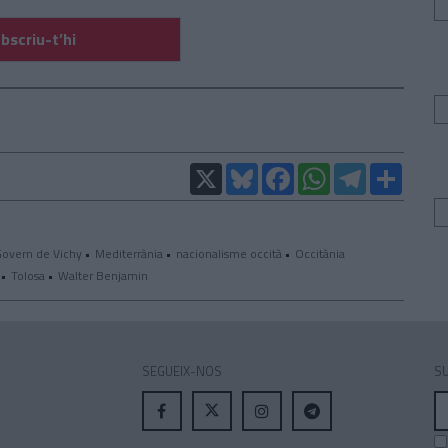
bscriu-t’hi
X
Bluesky
Facebook
WhatsApp
Telegram
Compar
overn de Vichy
Mediterrània
nacionalisme occità
Occitània
Tolosa
Walter Benjamin
SEGUEIX-NOS
SU
A
el