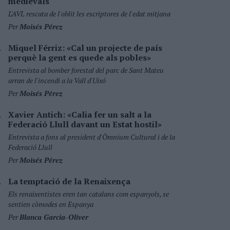
medievals
L'AVL rescata de l'oblit les escriptores de l'edat mitjana
Per
Moisés Pérez
Miquel Férriz: «Cal un projecte de país
perquè la gent es quede als pobles»
Entrevista al bomber forestal del parc de Sant Mateu
arran de l'incendi a la Vall d'Uixó
Per
Moisés Pérez
Xavier Antich: «Calia fer un salt a la
Federació Llull davant un Estat hostil»
Entrevista a fons al president d'Òmnium Cultural i de la
Federació Llull
Per
Moisés Pérez
La temptació de la Renaixença
Els renaixentistes eren tan catalans com espanyols, se
sentien còmodes en Espanya
Per
Blanca Garcia-Oliver