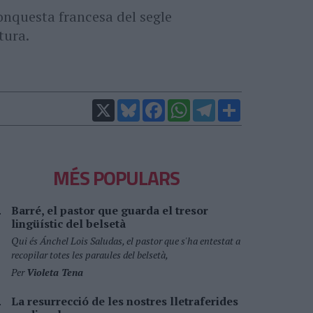
onquesta francesa del segle
tura.
X
Bluesky
Facebook
WhatsApp
Telegram
Comparteix
MÉS POPULARS
Barré, el pastor que guarda el tresor
lingüístic del belsetà
Qui és Ánchel Lois Saludas, el pastor que s'ha entestat a
recopilar totes les paraules del belsetà,
Per
Violeta Tena
La resurrecció de les nostres lletraferides