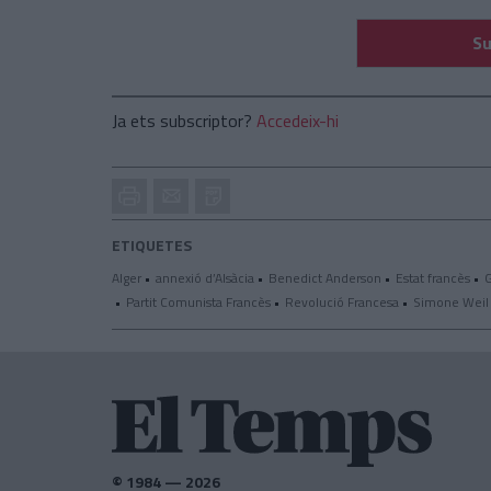
Su
Ja ets subscriptor?
Accedeix-hi
Imprimir
Envia
PDF
a
un
ETIQUETES
amic
Alger
annexió d’Alsàcia
Benedict Anderson
Estat francès
G
Partit Comunista Francès
Revolució Francesa
Simone Weil
© 1984 — 2026