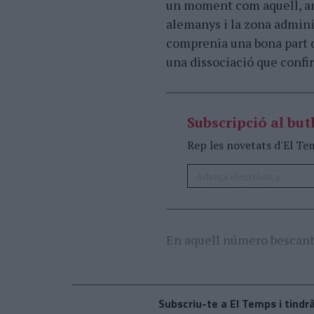
un moment com aquell, am
alemanys i la zona admin
comprenia una bona part d
una dissociació que confir
Subscripció al butl
Rep les novetats d'El Te
En aquell número bescantat
Subscriu-te a El Temps i tindrà