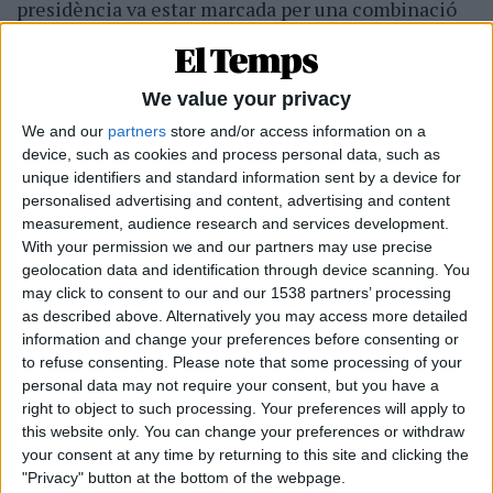
presidència va estar marcada per una combinació
de gestió austera i d'ambició de país», apunta
l'expresident de l'entitat, que destaca la feina
anterior de
Jordi Porta
a la comandància.
We value your privacy
We and our
partners
store and/or access information on a
Al capdavant d'Òmnium Cultural, s'hi van aplegar
device, such as cookies and process personal data, such as
figures com ara
Marcel Maurí
,
Rita Marzoa
,
unique identifiers and standard information sent by a device for
Marina Llansana
,
Jordi Bosch
,
Joan Vallvé
o el
personalised advertising and content, advertising and content
measurement, audience research and services development.
mateix Quim Torra. «Foren els millors anys del
With your permission we and our partners may use precise
meu activisme, perquè semblava que tot era
geolocation data and identification through device scanning. You
possible i ho podíem aconseguir», admet
may click to consent to our and our 1538 partners’ processing
as described above. Alternatively you may access more detailed
l'expresident de la Generalitat de Catalunya.
information and change your preferences before consenting or
D'aquella etapa, elogia la gestió presidencial de
to refuse consenting.
Please note that some processing of your
Casals: «Era una persona amb moltes ganes de
personal data may not require your consent, but you have a
treballar. Et donava molta llibertat i molta
right to object to such processing. Your preferences will apply to
this website only. You can change your preferences or withdraw
confiança. S'hi treballava molt a gust, amb ella». «Va
your consent at any time by returning to this site and clicking the
suportar molt bé les pressions que va rebre en
"Privacy" button at the bottom of the webpage.