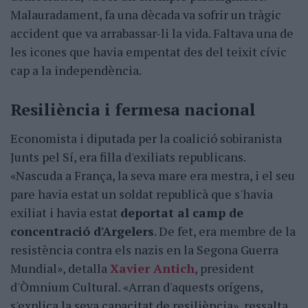
Malauradament, fa una dècada va sofrir un tràgic
accident que va arrabassar-li la vida. Faltava una de
les icones que havia empentat des del teixit cívic
cap a la independència.
Resiliència i fermesa nacional
Economista i diputada per la coalició sobiranista
Junts pel Sí, era filla d'exiliats republicans.
«Nascuda a França, la seva mare era mestra, i el seu
pare havia estat un soldat republicà que s'havia
exiliat i havia estat
deportat al camp de
concentració d'Argelers
. De fet, era membre de la
resistència contra els nazis en la Segona Guerra
Mundial», detalla
Xavier Antich
, president
d'Òmnium Cultural. «Arran d'aquests orígens,
s'explica la seva capacitat de resiliència», ressalta.