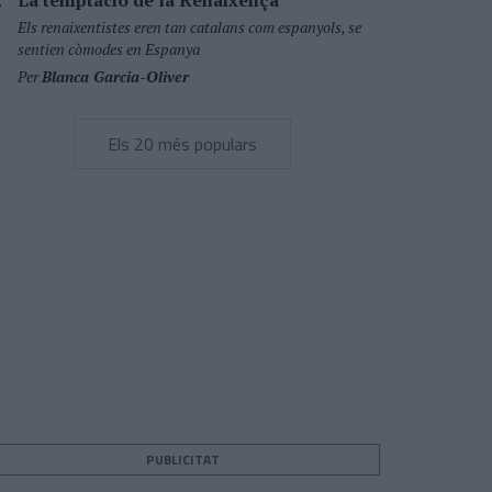
La temptació de la Renaixença
Els renaixentistes eren tan catalans com espanyols, se
sentien còmodes en Espanya
Per
Blanca Garcia-Oliver
Els 20 més populars
PUBLICITAT