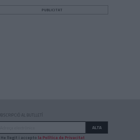
PUBLICITAT
teix
BSCRIPCIÓ AL BUTLLETÍ
dreça
ALTA
ectrònica
He llegit i accepto
la Política de Privacitat