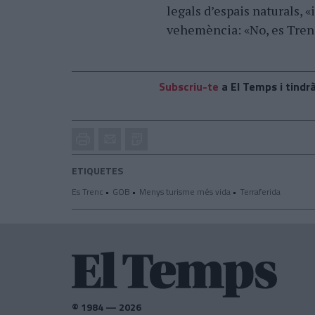
legals d’espais naturals, «
vehemència: «No, es Trenc
Subscriu-te
a El Temps i tindrà
Imprimir
Envia
PDF
a
un
ETIQUETES
amic
Es Trenc
GOB
Menys turisme més vida
Terraferida
© 1984 — 2026