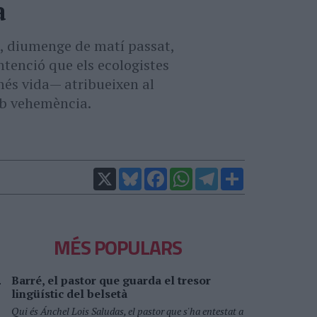
a
, diumenge de matí passat,
intenció que els ecologistes
és vida— atribueixen al
mb vehemència.
X
Bluesky
Facebook
WhatsApp
Telegram
Comparteix
MÉS POPULARS
Barré, el pastor que guarda el tresor
lingüístic del belsetà
Qui és Ánchel Lois Saludas, el pastor que s'ha entestat a