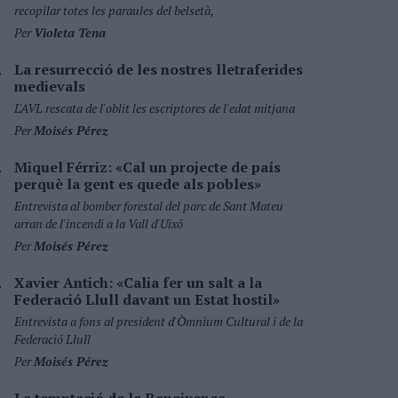
recopilar totes les paraules del belsetà,
Per
Violeta Tena
La resurrecció de les nostres lletraferides
medievals
L'AVL rescata de l'oblit les escriptores de l'edat mitjana
Per
Moisés Pérez
Miquel Férriz: «Cal un projecte de país
perquè la gent es quede als pobles»
Entrevista al bomber forestal del parc de Sant Mateu
arran de l'incendi a la Vall d'Uixó
Per
Moisés Pérez
Xavier Antich: «Calia fer un salt a la
Federació Llull davant un Estat hostil»
Entrevista a fons al president d'Òmnium Cultural i de la
Federació Llull
Per
Moisés Pérez