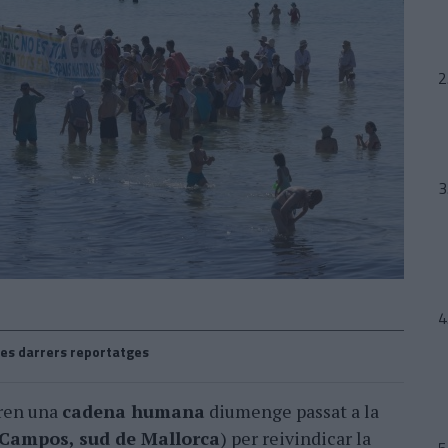
es darrers reportatges
aren una
cadena humana
diumenge passat a la
(Campos, sud de Mallorca
) per reivindicar la