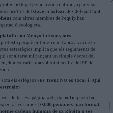
rotecció legal per a la zona natural, a parer seu
ions ocultes del
Govern balear
, des del qual tant
ohens
com altres membres de l’equip han
mputació ecologista.
a plataforma Menys turisme, més
 protesta perquè entenen que l’aprovació de la
ectes estratègics implica que els reglaments de
gui ser alterat mitjançant un simple decret del
seu, demostraria una voluntat oculta del PP de
zona.
e sota els eslògans
«Es Trenc NO es toca» i «Qui
estrueix»
.
avés de la seva pàgina web, «la participació ha
 expectatives: unes
10.000 persones han format
norme cadena humana de sa Ràpita a ses