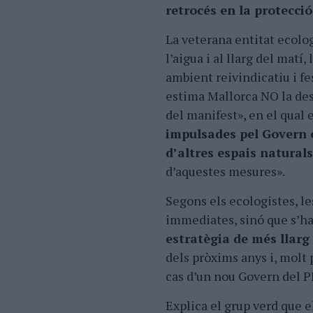
retrocés en la protecció
La veterana entitat ecolog
l’aigua i al llarg del mat
ambient reivindicatiu i fe
estima Mallorca NO la dest
del manifest», en el qual
impulsades pel Govern o
d’altres espais natural
d’aquestes mesures».
Segons els ecologistes, l
immediates, sinó que s’h
estratègia de més llarg
dels pròxims anys i, molt
cas d’un nou Govern del P
Explica el grup verd que e