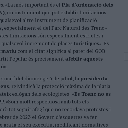
s. «La més important és el
Pla d’ordenació dels
N)
, un instrument que pot establir limitacions
ualsevol altre instrument de planificació
os, especialment el del Parc Natural des Trenc -
tes limitacions són especialment estrictes i
qualsevol increment de places turístiques». És
rmatiu
com el citat significa al parer del GOB
Partit Popular és precisament
afeblir aquests
ió
».
x matí del diumenge 5 de juliol, la
presidenta
hens
, reivindicà la protecció màxima de la platja
teix eslògan dels ecologistes:
«Es Trenc no es
l PP. «Som molt respectuosa amb tots els
rò tot seguit afegí que no recordava protestes i
ebrer de 2023 el Govern d’esquerres va fer
 ara fa el seu executiu, modificant normatives