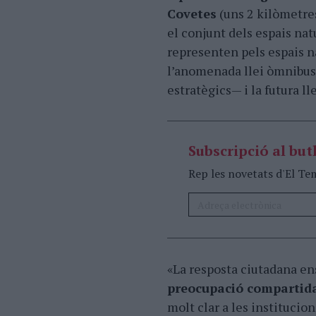
Covetes
(uns 2 kilòmetres
el conjunt dels espais na
representen pels espais n
l’anomenada llei òmnibus 
estratègics— i la futura lle
Subscripció al butl
Rep les novetats d'El Te
«La resposta ciutadana e
preocupació compartida
molt clar a les institucio