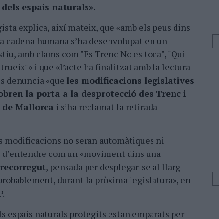
 dels espais naturals».
ista explica, així mateix, que «amb els peus dins
í, la cadena humana s’ha desenvolupat en un
stiu, amb clams com "Es Trenc No es toca", "Qui
rueix"» i que «l’acte ha finalitzat amb la lectura
 es denuncia «que
les modificacions legislatives
bren la porta a la desprotecció des Trenc i
s de Mallorca
i s’ha reclamat la retirada
es modificacions no seran automàtiques ni
a d’entendre com un «moviment dins una
 recorregut
, pensada per desplegar-se al llarg
 probablement, durant la pròxima legislatura», en
P.
ls espais naturals protegits estan emparats per