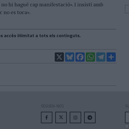
i no hi hagué cap manifestació». I insistí amb
 no es toca».
s accés il·limitat a tots els continguts.
X
Bluesky
Facebook
WhatsApp
Telegram
Compar
SEGUEIX-NOS
SU
A
el