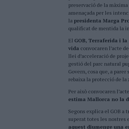
preservació de la màxima p
amenaçada per les intenc
la
presidenta Marga Pr
qualificat de mentida la i
El
GOB, Terraferida i l
vida
convocaren l’acte de
llei d’acceleració de proj
gestió del parc natural pu
Govern, cosa que, a parer 
rebaixa la protecció de la 
Per això convocaren l’act
estima Mallorca no la d
Segons explica el GOB a tr
superat totes les nostres
aquest diumenge una e