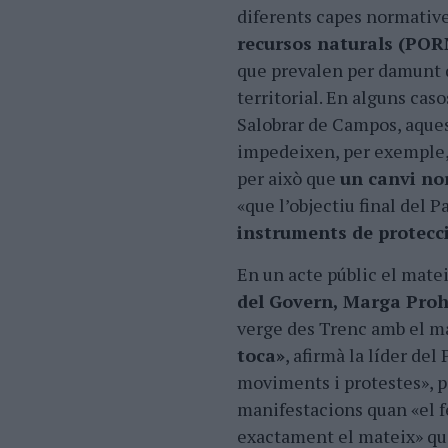
diferents capes normative
recursos naturals (POR
que prevalen per damunt q
territorial. En alguns cas
Salobrar de Campos, aques
impedeixen, per exemple, 
per això que
un canvi no
«que l’objectiu final del 
instruments de protecc
En un acte públic el matei
del Govern, Marga Pro
verge des Trenc amb el ma
toca»
, afirmà la líder de
moviments i protestes», pe
manifestacions quan «el f
exactament el mateix» que