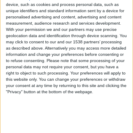
device, such as cookies and process personal data, such as
unique identifiers and standard information sent by a device for
Subscripció al butlletí
personalised advertising and content, advertising and content
measurement, audience research and services development.
Rep les novetats d'El Temps al teu correu:
With your permission we and our partners may use precise
geolocation data and identification through device scanning. You
may click to consent to our and our 1538 partners’ processing
as described above. Alternatively you may access more detailed
information and change your preferences before consenting or
to refuse consenting.
Please note that some processing of your
Un dels avantatges de bastir un relat vital sobre les
personal data may not require your consent, but you have a
cendres de la derrota intel·lectual i material del
right to object to such processing. Your preferences will apply to
this website only. You can change your preferences or withdraw
moviment obrer dels 70 fou la llibertat que això et
your consent at any time by returning to this site and clicking the
donava els anys que el llibre narra. Malgrat
"Privacy" button at the bottom of the webpage.
reclamar-se hereus d’aquesta tradició, les crides
d’un dels precursors de l’autonomia obrera italiana,
Mario Tronti
, a fer mal físic als que feien
interpretacions —al seu parer— incorrectes de
Marx rebotaven contra el marc mental d’una