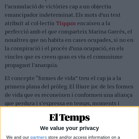
l’acumulació de victòries cap a un objectiu
emancipador indeterminat. Els mots d’un text
atribuït al col·lectiu
Tiqqun
encaixen a la
perfecció amb el que comparteix Marina Garcés, el
nosaltres que no habita en cases ocupades, si no en
la conspiració i el procés d’una ocupació, en els
vincles que es creen quan es viu el comunisme
propagant l’anarquia.
El concepte “formes de vida” treu el cap ja a la
primera plana del pròleg. El lliure joc de les formes
de vida que es reconeixen i conformen una aliança
que perdura i s’expressa en temps, moments i
formes diferents. Una idea que només els que s’han
deixat afectar per ella, de la manera com ho explica
l’autora, poden entendre.
We value your privacy
We and our
partners
store and/or access information on a