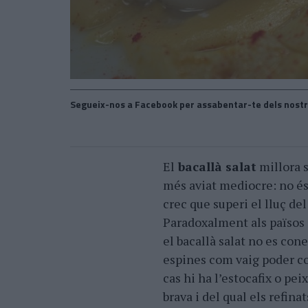
Segueix-nos a Facebook per assabentar-te dels nostr
El
bacallà salat
millora s
més aviat mediocre: no és g
crec que superi el lluç d
Paradoxalment als països o
el bacallà salat no es cone
espines com vaig poder co
cas hi ha l’estocafix o pe
brava i del qual els refina