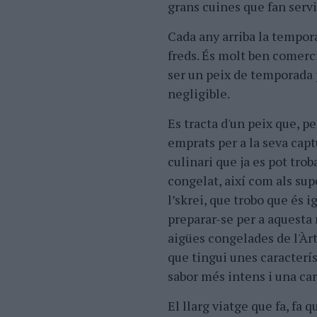
grans cuines que fan servi
Cada any arriba la tempor
freds. És molt ben comerci
ser un peix de temporada 
negligible.
Es tracta d'un peix que, p
emprats per a la seva capt
culinari que ja es pot trob
congelat, així com als su
l’skrei, que trobo que és i
preparar-se per a aquesta
aigües congelades de l'Àrt
que tingui unes caracterí
sabor més intens i una ca
El llarg viatge que fa, fa