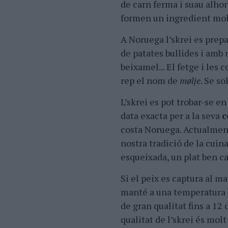
de carn ferma i suau alhora
formen un ingredient molt
A Noruega l’skrei es prep
de patates bullides i amb 
beixamel... El fetge i les 
rep el nom de
mølje
. Se s
L’skrei es pot trobar-se en
data exacta per a la seva
c
costa Noruega. Actualment
nostra tradició de la cuina
esqueixada, un plat ben ca
Si el peix es captura al m
manté a una temperatura b
de gran qualitat fins a 12 
qualitat de l’skrei és molt