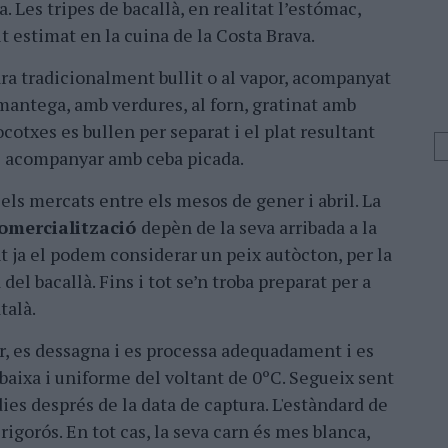
. Les tripes de bacallà, en realitat l’estómac,
 estimat en la cuina de la Costa Brava.
ara tradicionalment bullit o al vapor, acompanyat
mantega, amb verdures, al forn, gratinat amb
cocotxes es bullen per separat i el plat resultant
ol acompanyar amb ceba picada.
 els mercats entre els mesos de gener i abril. La
omercialització
depèn de la seva arribada a la
 ja el podem considerar un peix autòcton, per la
 del bacallà. Fins i tot se’n troba preparat per a
talà.
ar, es dessagna i es processa adequadament i es
aixa i uniforme del voltant de 0ºC. Segueix sent
dies després de la data de captura. L'estàndard de
 rigorós. En tot cas, la seva carn és mes blanca,