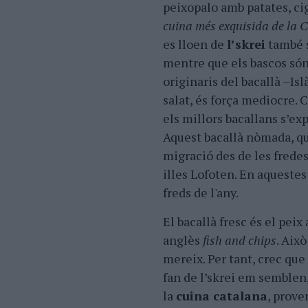
peixopalo amb patates, cig
cuina més exquisida de la C
es lloen de
l’skrei
també s
mentre que els bascos són 
originaris del bacallà –Isl
salat, és força mediocre. 
els millors bacallans s’ex
Aquest bacallà nòmada, que
migració des de les frede
illes Lofoten. En aquestes
freds de l'any.
El bacallà fresc és el peix
anglès
fish and chips
. Aix
mereix. Per tant, crec qu
fan de l’skrei em semblen,
la
cuina catalana
, prove