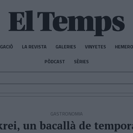
IGACIÓ
LA REVISTA
GALERIES
VINYETES
HEMERO
PÒDCAST
SÈRIES
GASTRONOMIA
krei, un bacallà de tempo