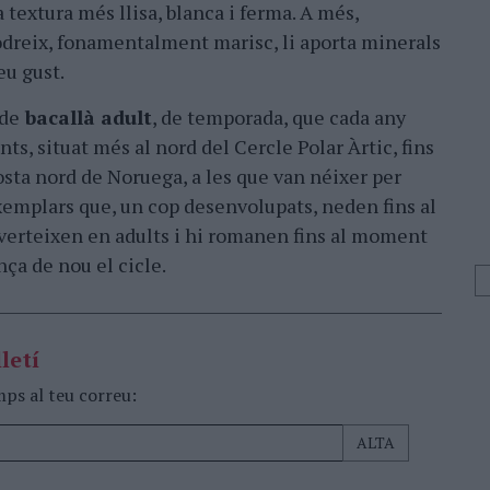
 textura més llisa, blanca i ferma. A més,
odreix, fonamentalment marisc, li aporta minerals
eu gust.
 de
bacallà adult
, de temporada, que cada any
ts, situat més al nord del Cercle Polar Àrtic, fins
costa nord de Noruega, a les que van néixer per
exemplars que, un cop desenvolupats, neden fins al
verteixen en adults i hi romanen fins al moment
nça de nou el cicle.
letí
mps al teu correu: