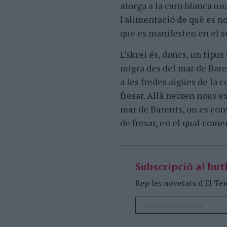
atorga a la carn blanca una
l'alimentació de què es n
que es manifesten en el s
L’skrei és, doncs, un tipus
migra des del mar de Baren
a les fredes aigües de la 
fresar. Allà neixen nous 
mar de Barents, on es con
de fresar, en el qual come
Subscripció al butl
Rep les novetats d'El Te