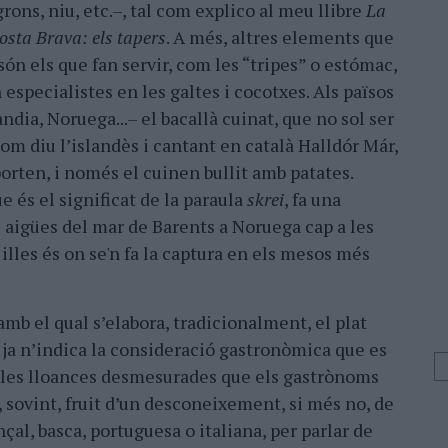
rons, niu, etc.–, tal com explico al meu llibre
La
osta Brava: els tapers
. A més, altres elements que
ón els que fan servir, com les “tripes” o estómac,
especialistes en les galtes i cocotxes. Als països
àndia, Noruega...– el bacallà cuinat, que no sol ser
Com diu l’islandès i cantant en català Halldór Már,
porten, i només el cuinen bullit amb patates.
 és el significat de la paraula
skrei
, fa una
s aigües del mar de Barents a Noruega cap a les
 illes és on se'n fa la captura en els mesos més
 amb el qual s’elabora, tradicionalment, el plat
ò ja n’indica la consideració gastronòmica que es
e les lloances desmesurades que els gastrònoms
 sovint, fruit d’un desconeixement, si més no, de
nçal, basca, portuguesa o italiana, per parlar de