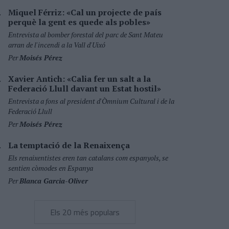
Miquel Férriz: «Cal un projecte de país
perquè la gent es quede als pobles»
Entrevista al bomber forestal del parc de Sant Mateu
arran de l'incendi a la Vall d'Uixó
Per
Moisés Pérez
Xavier Antich: «Calia fer un salt a la
Federació Llull davant un Estat hostil»
Entrevista a fons al president d'Òmnium Cultural i de la
Federació Llull
Per
Moisés Pérez
La temptació de la Renaixença
Els renaixentistes eren tan catalans com espanyols, se
sentien còmodes en Espanya
Per
Blanca Garcia-Oliver
Els 20 més populars