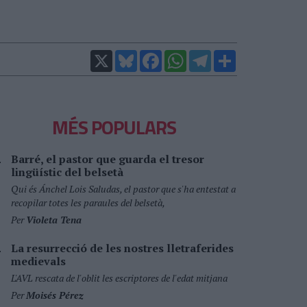
X
Bluesky
Facebook
WhatsApp
Telegram
Comparteix
MÉS POPULARS
Barré, el pastor que guarda el tresor
lingüístic del belsetà
Qui és Ánchel Lois Saludas, el pastor que s'ha entestat a
recopilar totes les paraules del belsetà,
Per
Violeta Tena
La resurrecció de les nostres lletraferides
medievals
L'AVL rescata de l'oblit les escriptores de l'edat mitjana
Per
Moisés Pérez