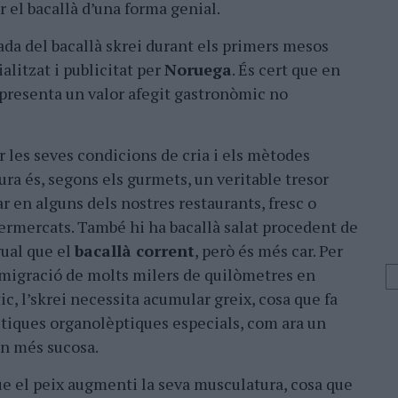
r el bacallà d’una forma genial.
ada del bacallà skrei durant els primers mesos
alitzat i publicitat per
Noruega
. És cert que en
presenta un valor afegit gastronòmic no
er les seves condicions de cria i els mètodes
ura és, segons els gurmets, un veritable tresor
ar en alguns dels nostres restaurants, fresc o
permercats. També hi ha bacallà salat procedent de
gual que el
bacallà corrent
, però és més car. Per
 migració de molts milers de quilòmetres en
ic, l’skrei necessita acumular greix, cosa que fa
stiques organolèptiques especials, com ara un
rn més sucosa.
 que el peix augmenti la seva musculatura, cosa que