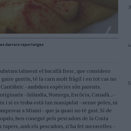
es darrers reportatges
ubstancialment el bacallà fresc, que considero
aire gustós, té la carn molt fràgil i en tot cas no
el Cantàbric –ambdues espècies són parents.
riginaris –Islàndia, Noruega, Escòcia, Canadà...–
ix i si es troba està tan manipulat –sense peles, ni
mprovar a Miami– que ja quasi no té gust. Si de
ixopalo, ben conegut pels pescadors de la Costa
ts tapers, amb els pescadors, n’ha fet meravelles –