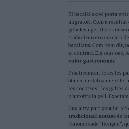
El bacallà skrei porta ent
migratori. Com a resultat d
gelades i perilloses dese
tradueixen en una carn de 
bacallans. Com hem dit, pe
el contrari. Els seus ous
valor gastronòmic
.
Pràcticament totes les par
blanca i relativament ferma
les cocotxes i les galtes
n’aprofita la pell. Exacta
Una altra part popular a N
tradicional noruec
és fa
l’anomenada “llengua”, que