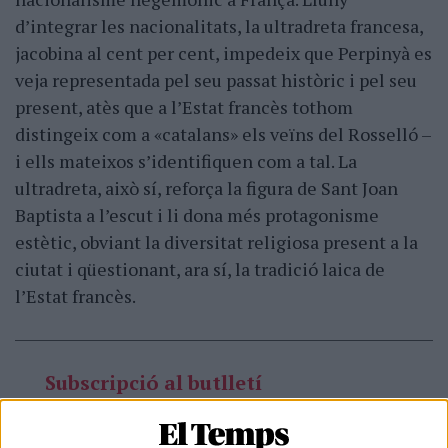
d’integrar les nacionalitats, la ultradreta francesa,
jacobina al cent per cent, impedeix que Perpinyà es
veja representada pel seu passat històric i pel seu
present, atès que a l’Estat francès tothom
distingeix com a «catalans» els veïns del Rosselló –
i ells mateixos s’identifiquen com a tal. La
ultradreta, això sí, reforça la figura de Sant Joan
Baptista a l’escut i li dona més protagonisme
estètic, obviant la diversitat religiosa present a la
ciutat i qüestionant, ara sí, la tradició laica de
l’Estat francès.
Subscripció al butlletí
Rep les novetats d'El Temps al teu correu: