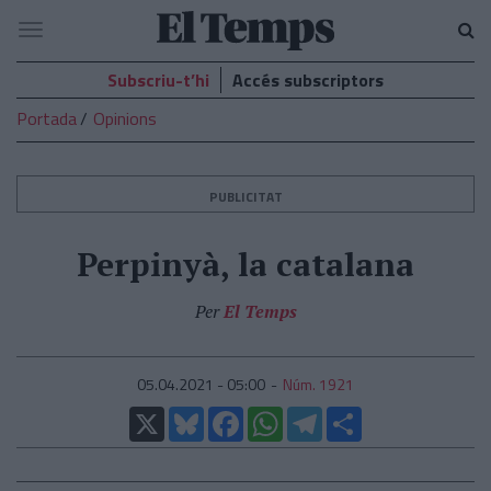
El
Navegació
Temps
Subscriu-t’hi
Accés subscriptors
Portada
Opinions
PUBLICITAT
Perpinyà, la catalana
Per
El Temps
05.04.2021 - 05:00
Núm. 1921
X
Bluesky
Facebook
WhatsApp
Telegram
Comparteix