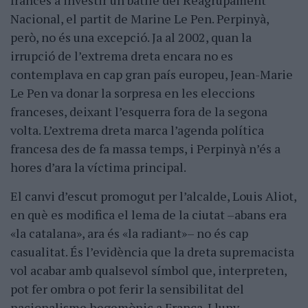
francès a investir un batlle del Reagrupament
Nacional, el partit de Marine Le Pen. Perpinyà,
però, no és una excepció. Ja al 2002, quan la
irrupció de l’extrema dreta encara no es
contemplava en cap gran país europeu, Jean-Marie
Le Pen va donar la sorpresa en les eleccions
franceses, deixant l’esquerra fora de la segona
volta. L’extrema dreta marca l’agenda política
francesa des de fa massa temps, i Perpinyà n’és a
hores d’ara la víctima principal.
El canvi d’escut promogut per l’alcalde, Louis Aliot,
en què es modifica el lema de la ciutat –abans era
«la catalana», ara és «la radiant»– no és cap
casualitat. És l’evidència que la dreta supremacista
vol acabar amb qualsevol símbol que, interpreten,
pot fer ombra o pot ferir la sensibilitat del
nacionalisme hegemònic a França. Lluny