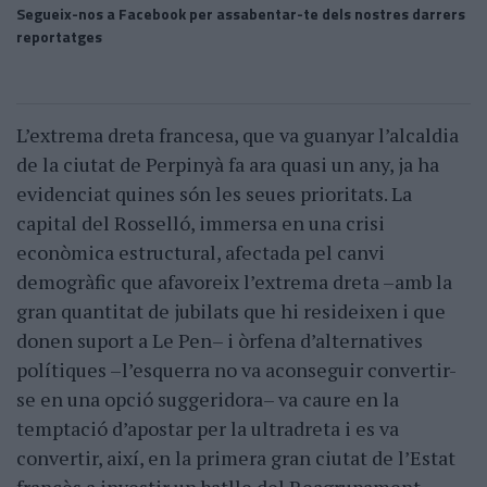
Segueix-nos a Facebook per assabentar-te dels nostres darrers
reportatges
L’extrema dreta francesa, que va guanyar l’alcaldia
de la ciutat de Perpinyà fa ara quasi un any, ja ha
evidenciat quines són les seues prioritats. La
capital del Rosselló, immersa en una crisi
econòmica estructural, afectada pel canvi
demogràfic que afavoreix l’extrema dreta –amb la
gran quantitat de jubilats que hi resideixen i que
donen suport a Le Pen– i òrfena d’alternatives
polítiques –l’esquerra no va aconseguir convertir-
se en una opció suggeridora– va caure en la
temptació d’apostar per la ultradreta i es va
convertir, així, en la primera gran ciutat de l’Estat