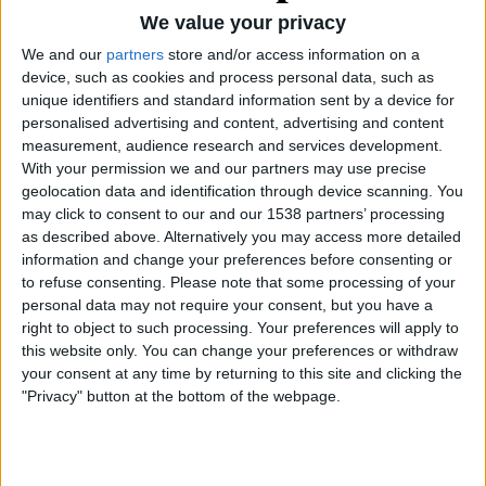
We value your privacy
We and our
partners
store and/or access information on a
device, such as cookies and process personal data, such as
unique identifiers and standard information sent by a device for
Aquesta, però, és la clara conseqüència de l’estat
personalised advertising and content, advertising and content
de somnolència en què viu l’esquerra a la capital
measurement, audience research and services development.
de la Catalunya Nord. Sense representació a
With your permission we and our partners may use precise
geolocation data and identification through device scanning. You
l’Ajuntament i amb els partits que la representen
may click to consent to our and our 1538 partners’ processing
barallats entre si, l’esquerra sospira ara per retenir
as described above. Alternatively you may access more detailed
el govern regional d’Occitània –on la Catalunya
information and change your preferences before consenting or
to refuse consenting.
Please note that some processing of your
Nord va ser incorporada fa pocs anys a través d’una
personal data may not require your consent, but you have a
reforma impulsada per Manuel Valls i on es va
right to object to such processing. Your preferences will apply to
diluir, una vegada més, la seua diferenciació
this website only. You can change your preferences or withdraw
nacional–, en mans de la socialista Carole Delga.
your consent at any time by returning to this site and clicking the
"Privacy" button at the bottom of the webpage.
Mentrestant, Aliot desenvolupa el seu projecte
polític sense cap oposició ni cap aturador, es pot
permetre acabar amb els símbols que representen