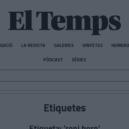
IGACIÓ
LA REVISTA
GALERIES
VINYETES
HEMERO
PÒDCAST
SÈRIES
Etiquetes
Etiqueta: ‘roni horn’