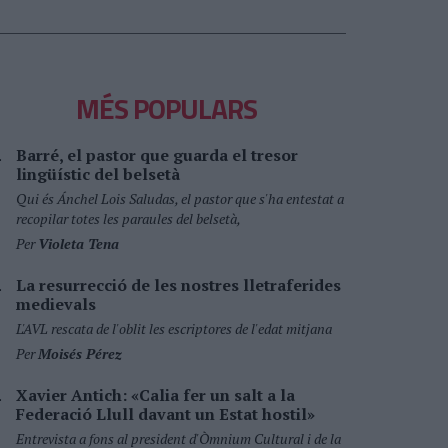
MÉS POPULARS
Barré, el pastor que guarda el tresor
lingüístic del belsetà
Qui és Ánchel Lois Saludas, el pastor que s'ha entestat a
recopilar totes les paraules del belsetà,
Per
Violeta Tena
La resurrecció de les nostres lletraferides
medievals
L'AVL rescata de l'oblit les escriptores de l'edat mitjana
Per
Moisés Pérez
Xavier Antich: «Calia fer un salt a la
Federació Llull davant un Estat hostil»
Entrevista a fons al president d'Òmnium Cultural i de la