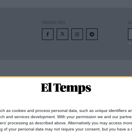
SEGUEIX-NOS
SU
A
el
MEMBRE DE:
ch as cookies and process personal data, such as unique identifiers an
rch and services development.
With your permission we and our partner
ners’ processing as described above. Alternatively you may access mor
 of your personal data may not require your consent, but you have a rig