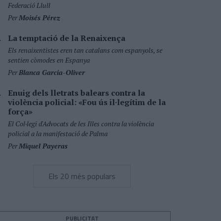
Federació Llull
Per
Moisés Pérez
La temptació de la Renaixença
Els renaixentistes eren tan catalans com espanyols, se
sentien còmodes en Espanya
Per
Blanca Garcia-Oliver
Enuig dels lletrats balears contra la
violència policial: «Fou ús il·legítim de la
força»
El Col·legi d'Advocats de les Illes contra la violència
policial a la manifestació de Palma
Per
Miquel Payeras
Els 20 més populars
PUBLICITAT