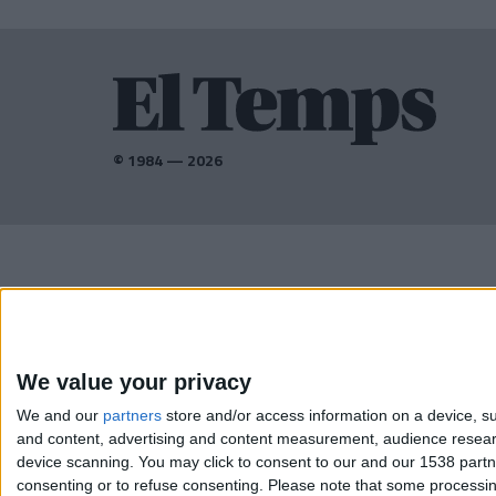
© 1984 — 2026
AMB EL SUPORT DE:
We value your privacy
We and our
partners
store and/or access information on a device, su
and content, advertising and content measurement, audience resea
device scanning. You may click to consent to our and our 1538 part
consenting or to refuse consenting.
Please note that some processing