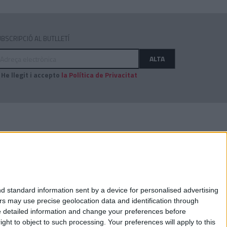
BSCRIPCIÓ AL BUTLLETÍ
dreça
ALTA
ectrònica
He llegit i accepto
la Política de Privacitat
AUDITAT PER:
d standard information sent by a device for personalised advertising
s may use precise geolocation data and identification through
e detailed information and change your preferences before
ht to object to such processing. Your preferences will apply to this