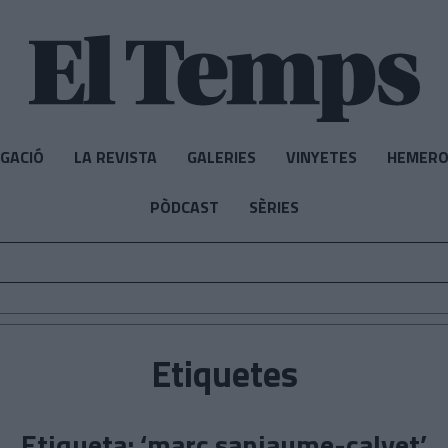
IGACIÓ
LA REVISTA
GALERIES
VINYETES
HEMERO
PÒDCAST
SÈRIES
Etiquetes
Etiqueta: ‘marc sanjaume-calvet’