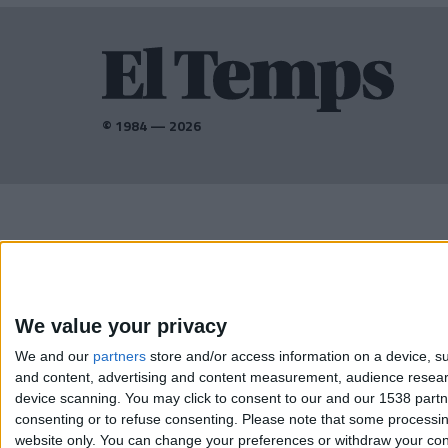
© 1984 — 2026
AMB EL SUPORT DE:
We value your privacy
We and our
partners
store and/or access information on a device, su
and content, advertising and content measurement, audience resea
device scanning. You may click to consent to our and our 1538 part
consenting or to refuse consenting.
Please note that some processing
website only. You can change your preferences or withdraw your conse