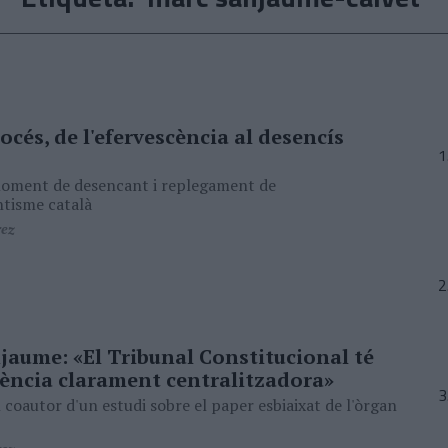
océs, de l'efervescència al desencís
moment de desencant i replegament de
ntisme català
rez
jaume: «El Tribunal Constitucional té
ència clarament centralitzadora»
l coautor d'un estudi sobre el paper esbiaixat de l'òrgan