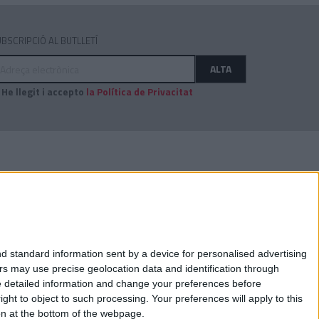
BSCRIPCIÓ AL BUTLLETÍ
dreça
ALTA
ectrònica
He llegit i accepto
la Política de Privacitat
AUDITAT PER:
d standard information sent by a device for personalised advertising
s may use precise geolocation data and identification through
e detailed information and change your preferences before
ht to object to such processing. Your preferences will apply to this
ton at the bottom of the webpage.