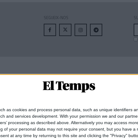
SEGUEIX-NOS
SU
A
el
MEMBRE DE:
ch as cookies and process personal data, such as unique identifiers an
rch and services development.
With your permission we and our partner
ners’ processing as described above. Alternatively you may access mor
 of your personal data may not require your consent, but you have a rig
nt at any time by returning to this site and clicking the "Privacy" but