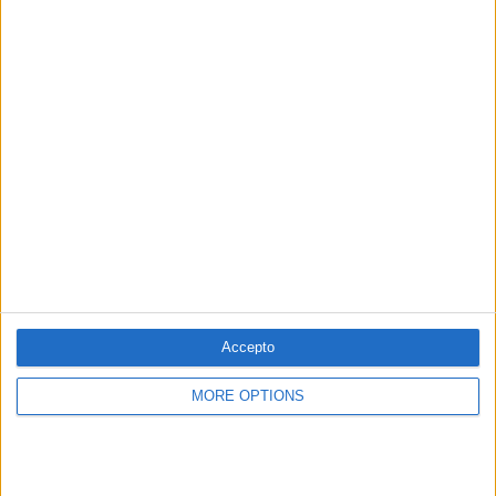
PUBLICITAT
PUBLICITAT
PUBLICITAT
PUBLICITAT
Accepto
MORE OPTIONS
© 1984 — 2026