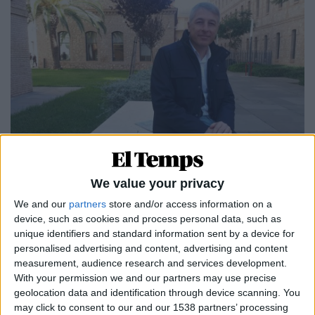
11.11.2021
We value your privacy
AUTOGOVERN
La resurrecció de l'Institut Valencià
We and our
partners
store and/or access information on a
d'Estadística
device, such as cookies and process personal data, such as
unique identifiers and standard information sent by a device for
Un organisme per aprofundir en l'autogovern
personalised advertising and content, advertising and content
Per
Violeta Tena
measurement, audience research and services development.
With your permission we and our partners may use precise
geolocation data and identification through device scanning. You
may click to consent to our and our 1538 partners’ processing