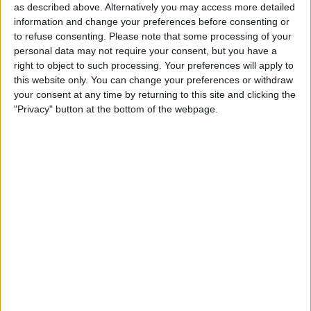
as described above. Alternatively you may access more detailed
MÉS POPULARS
information and change your preferences before consenting or
to refuse consenting.
Please note that some processing of your
personal data may not require your consent, but you have a
Barré, el pastor que guarda el tresor lingüístic
del belsetà
right to object to such processing. Your preferences will apply to
this website only. You can change your preferences or withdraw
Qui és Ánchel Lois Saludas, el pastor que s'ha entestat a recopilar
your consent at any time by returning to this site and clicking the
totes les paraules del belsetà,
"Privacy" button at the bottom of the webpage.
Per
Violeta Tena
La resurrecció de les nostres lletraferides
medievals
L'AVL rescata de l'oblit les escriptores de l'edat mitjana
Per
Moisés Pérez
La temptació de la Renaixença
Els renaixentistes eren tan catalans com espanyols, se sentien
còmodes en Espanya
Per
Blanca Garcia-Oliver
Substitució nacional