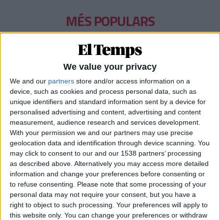
MÉS POPULARS
Barré, el pastor que guarda el tresor lingüístic
del belsetà
Qui és Ánchel Lois Saludas, el pastor que s'ha entestat a recopilar
We value your privacy
totes les paraules del belsetà,
We and our
partners
store and/or access information on a
Per
Violeta Tena
device, such as cookies and process personal data, such as
unique identifiers and standard information sent by a device for
La resurrecció de les nostres lletraferides
personalised advertising and content, advertising and content
medievals
measurement, audience research and services development.
L'AVL rescata de l'oblit les escriptores de l'edat mitjana
With your permission we and our partners may use precise
Per
Moisés Pérez
geolocation data and identification through device scanning. You
may click to consent to our and our 1538 partners’ processing
Xavier Antich: «Calia fer un salt a la Federació
as described above. Alternatively you may access more detailed
Llull davant un Estat hostil»
information and change your preferences before consenting or
Entrevista a fons al president d'Òmnium Cultural i de la Federació
to refuse consenting.
Please note that some processing of your
Llull
personal data may not require your consent, but you have a
Per
Moisés Pérez
right to object to such processing. Your preferences will apply to
this website only. You can change your preferences or withdraw