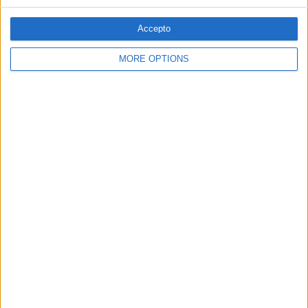
SEGUEIX-NOS
Accepto
MORE OPTIONS
SUBSCRIPCIÓ AL BUTLLETÍ
Adreça
ALTA
electrònica
He llegit i accepto
la Política de Privacitat
AMB EL SUPORT DE:
MEMBRE DE: