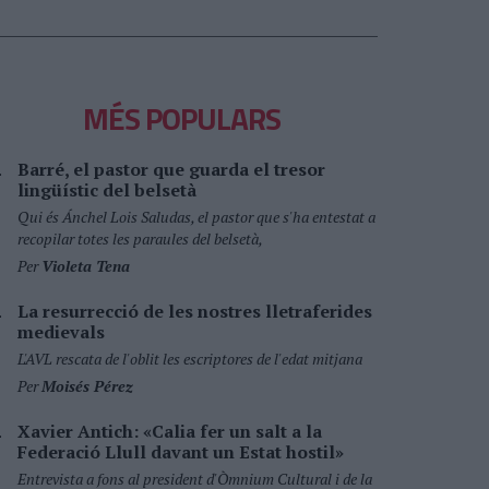
MÉS POPULARS
Barré, el pastor que guarda el tresor
lingüístic del belsetà
Qui és Ánchel Lois Saludas, el pastor que s'ha entestat a
recopilar totes les paraules del belsetà,
Per
Violeta Tena
La resurrecció de les nostres lletraferides
medievals
L'AVL rescata de l'oblit les escriptores de l'edat mitjana
Per
Moisés Pérez
Xavier Antich: «Calia fer un salt a la
Federació Llull davant un Estat hostil»
Entrevista a fons al president d'Òmnium Cultural i de la