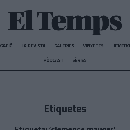
IGACIÓ
LA REVISTA
GALERIES
VINYETES
HEMERO
PÒDCAST
SÈRIES
Etiquetes
Etiqueta: ‘clemence mauger’