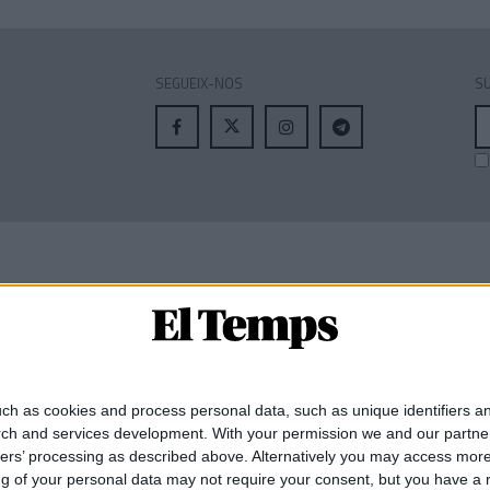
SEGUEIX-NOS
SU
A
el
MEMBRE DE:
ch as cookies and process personal data, such as unique identifiers an
rch and services development.
With your permission we and our partner
ners’ processing as described above. Alternatively you may access mor
 of your personal data may not require your consent, but you have a rig