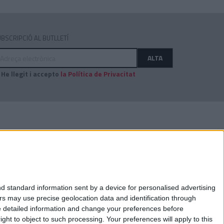
BSCRIPCIÓ AL BUTLLETÍ
dreça
ALTA
ectrònica
He llegit i accepto
la Política de Privacitat
AUDITAT PER:
d standard information sent by a device for personalised advertising
s may use precise geolocation data and identification through
e detailed information and change your preferences before
ht to object to such processing. Your preferences will apply to this