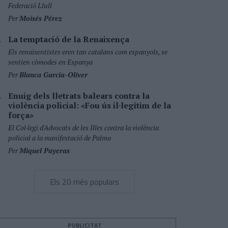
Federació Llull
Per
Moisés Pérez
La temptació de la Renaixença
Els renaixentistes eren tan catalans com espanyols, se
sentien còmodes en Espanya
Per
Blanca Garcia-Oliver
Enuig dels lletrats balears contra la
violència policial: «Fou ús il·legítim de la
força»
El Col·legi d'Advocats de les Illes contra la violència
policial a la manifestació de Palma
Per
Miquel Payeras
Els 20 més populars
PUBLICITAT