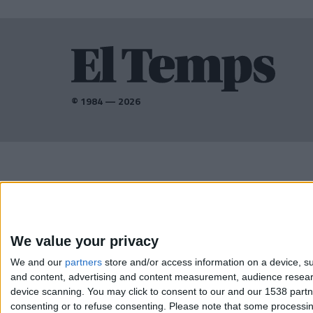
© 1984 — 2026
AMB EL SUPORT DE:
We value your privacy
We and our
partners
store and/or access information on a device, su
and content, advertising and content measurement, audience resea
device scanning. You may click to consent to our and our 1538 part
consenting or to refuse consenting.
Please note that some processing