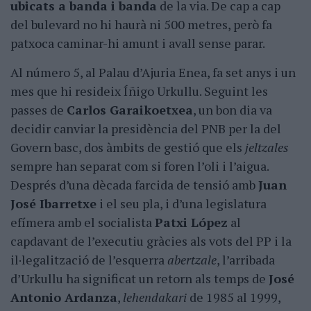
ubicats a banda i banda
de la via. De cap a cap
del bulevard no hi haurà ni 500 metres, però fa
patxoca caminar-hi amunt i avall sense parar.
Al número 5, al Palau d’Ajuria Enea, fa set anys i un
mes que hi resideix Íñigo Urkullu. Seguint les
passes de
Carlos Garaikoetxea
, un bon dia va
decidir canviar la presidència del PNB per la del
Govern basc, dos àmbits de gestió que els
jeltzales
sempre han separat com si foren l’oli i l’aigua.
Després d’una dècada farcida de tensió amb
Juan
José Ibarretxe
i el seu pla, i d’una legislatura
efímera amb el socialista
Patxi López
al
capdavant de l’executiu gràcies als vots del PP i la
il·legalització de l’esquerra
abertzale
, l’arribada
d’Urkullu ha significat un retorn als temps de
José
Antonio Ardanza
,
lehendakari
de 1985 al 1999,