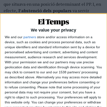
que situava en una posició determinant el PP. I, en
efecte,
l’abstenció dels populars
va servir
perquè el bipartit presidit per Urkullu aprovara els
pressupostos dels anys 2017 i 2018. Els de 2019 no
van eixir endavant —van prorrogar-se els de l’any
We value your privacy
anterior— a causa de la moció de censura a Rajoy,
We and our
partners
store and/or access information on a
que va enfurismar el PP basc. Els de 2020,
device, such as cookies and process personal data, such as
unique identifiers and standard information sent by a device for
finalment, van ser validats a les acaballes de 2019
personalised advertising and content, advertising and content
amb l’abstenció dels nou diputats de Podem. Com
measurement, audience research and services development.
és natural, el suport addicional que han requerit
With your permission we and our partners may use precise
geolocation data and identification through device scanning. You
PNB i PSE ha estat condicionat per la situació
may click to consent to our and our 1538 partners’ processing
política a l’Estat. Les negociacions entre el PNB i
as described above. Alternatively you may access more detailed
EH Bildu per tal que els segons s’abstingueren als
information and change your preferences before consenting or
pressupostos de 2019 van caure en sac foradat.
to refuse consenting.
Please note that some processing of your
personal data may not require your consent, but you have a
Comptat i debatut, la continuïtat d’Urkullu és
right to object to such processing. Your preferences will apply to
this website only. You can change your preferences or withdraw
garantida. En un context d’ascens generalitzat dels