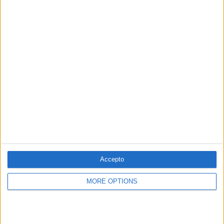
dels populars bascos també es projecten de nou
sobre el present. En especial,
Jaime Mayor Oreja
i
María San Gil
, que hi tornen a fer mítings per
demanar-ne el vot.
Accepto
MORE OPTIONS
Carlos Iturgáiz i Pablo Casado, en un míting de la coalició basca PP-Cs. /
Europa Press