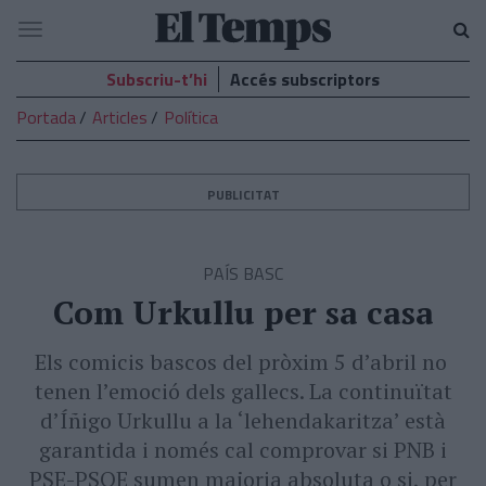
El
Navegació
Temps
Subscriu-t’hi
Accés subscriptors
Portada
Articles
Política
PUBLICITAT
PAÍS BASC
Com Urkullu per sa casa
Els comicis bascos del pròxim 5 d’abril no
tenen l’emoció dels gallecs. La continuïtat
d’Íñigo Urkullu a la ‘lehendakaritza’ està
garantida i només cal comprovar si PNB i
PSE-PSOE sumen majoria absoluta o si, per