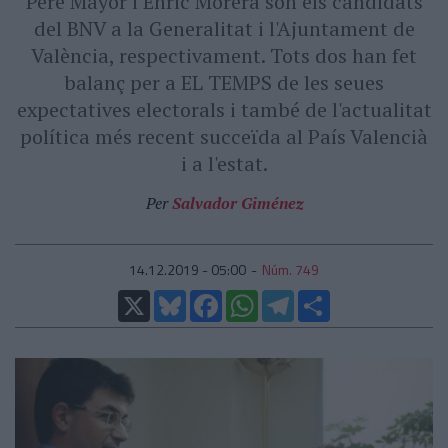
Pere Mayor i Enric Morera són els candidats
del BNV a la Generalitat i l'Ajuntament de
València, respectivament. Tots dos han fet
balanç per a EL TEMPS de les seues
expectatives electorals i també de l'actualitat
política més recent succeïda al País Valencià
i a l'estat.
Per
Salvador Giménez
14.12.2019 - 05:00
Núm. 749
X
Bluesky
Facebook
WhatsApp
Telegram
Comparteix