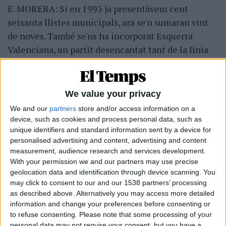
E. MORERA: Si en 1995 ja presentàvem cent
seixanta llistes municipals, ara se'n sumaran vint
de noves. També se'ns ha incorporat Esquerra
Valenciana, un partit desencantat tant de la línia
d'Esquerra Unida com dels socialistes. Les
afiliacions augmenten...
We value your privacy
P. MAYOR: A nosaltres no ens han d'explicar com ha
We and our
partners
store and/or access information on a
estat el creixement del Bloc. Formem part d'aquest
device, such as cookies and process personal data, such as
projecte des dels inicis. Hem estat capaços de
unique identifiers and standard information sent by a device for
conformar l'estructura política valencianista més
personalised advertising and content, advertising and content
sòlida que mai havia existit al país. Que parteix del
measurement, audience research and services development.
With your permission we and our partners may use precise
compromís polític, que és el compromís màxim. La
geolocation data and identification through device scanning. You
resta de manifestacions cívicoculturals són
may click to consent to our and our 1538 partners’ processing
lloables, però les signa gent que milita amb
as described above. Alternatively you may access more detailed
information and change your preferences before consenting or
Manuel Chaves, amb Vera i Barrionuevo, o amb
to refuse consenting.
Please note that some processing of your
Anguita o, fins i tot, amb Aznar.
personal data may not require your consent, but you have a