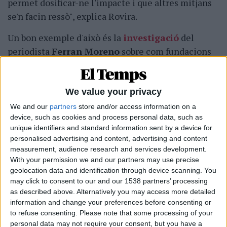
permet dosificar-ne l'impacte i que altres mitjans
se'n facin ressò", explica Rovira.
Un bon exemple d'això és la
investigació
del
periodista
Ferran Moreno
sobre com fundacions
del tercer sector paguen lloguers per sobre del
preu de mercat a empreses participades per elles
mateixes i amb diners públics. La publicació
We value your privacy
d'aquest reportatge desencadenaria una intensa
We and our
partners
store and/or access information on a
device, such as cookies and process personal data, such as
cobertura periodística que acabaria amb la
unique identifiers and standard information sent by a device for
dimissió
del director general de la
Direcció
personalised advertising and content, advertising and content
General d'Atenció a la Infància i l'Adolescència
measurement, audience research and services development.
(DGAIA),
Ricard Calvo
, qui també estava vinculat a
With your permission we and our partners may use precise
geolocation data and identification through device scanning. You
alguna d'aquestes fundacions.
may click to consent to our and our 1538 partners’ processing
as described above. Alternatively you may access more detailed
information and change your preferences before consenting or
to refuse consenting.
Please note that some processing of your
Subscripció al butlletí
personal data may not require your consent, but you have a