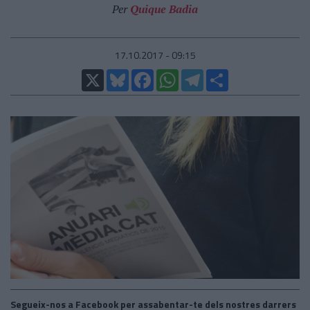
Per
Quique Badia
17.10.2017 - 09:15
X
Bluesky
Facebook
WhatsApp
Telegram
Comparteix
Segueix-nos a Facebook per assabentar-te dels nostres darrers