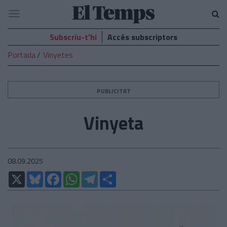
El
Navegació
Temps
Subscriu-t’hi
Accés subscriptors
Portada
Vinyetes
PUBLICITAT
Vinyeta
08.09.2025
X
Bluesky
Facebook
WhatsApp
Telegram
Comparteix