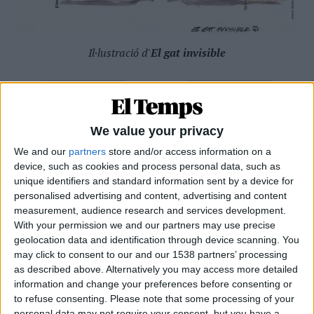
Il·lustració d'
El gat invisible
Anterior
Següent
We value your privacy
We and our
partners
store and/or access information on a
MÉS POPULARS
device, such as cookies and process personal data, such as
unique identifiers and standard information sent by a device for
Barré, el pastor que guarda el tresor lingüístic
personalised advertising and content, advertising and content
del belsetà
measurement, audience research and services development.
With your permission we and our partners may use precise
Qui és Ánchel Lois Saludas, el pastor que s'ha entestat a recopilar
totes les paraules del belsetà,
geolocation data and identification through device scanning. You
may click to consent to our and our 1538 partners’ processing
Per
Violeta Tena
as described above. Alternatively you may access more detailed
information and change your preferences before consenting or
Xavier Antich: «Calia fer un salt a la Federació
Llull davant un Estat hostil»
to refuse consenting.
Please note that some processing of your
personal data may not require your consent, but you have a