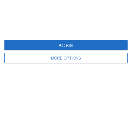
© 1984 — 2026
Accepto
MORE OPTIONS
SEGUEIX-NOS
SUBSCRIPCIÓ AL BUTLLETÍ
Adreça
ALTA
electrònica
He llegit i accepto
la Política de Privacitat