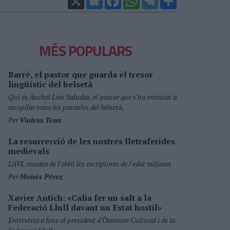
MÉS POPULARS
Barré, el pastor que guarda el tresor
lingüístic del belsetà
Qui és Ánchel Lois Saludas, el pastor que s'ha entestat a
recopilar totes les paraules del belsetà,
Per
Violeta Tena
La resurrecció de les nostres lletraferides
medievals
L'AVL rescata de l'oblit les escriptores de l'edat mitjana
Per
Moisés Pérez
Xavier Antich: «Calia fer un salt a la
Federació Llull davant un Estat hostil»
Entrevista a fons al president d'Òmnium Cultural i de la