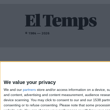
© 1984 — 2026
AMB EL SUPORT DE:
We value your privacy
We and our
partners
store and/or access information on a device, su
and content, advertising and content measurement, audience resea
device scanning. You may click to consent to our and our 1538 part
consenting or to refuse consenting.
Please note that some processing