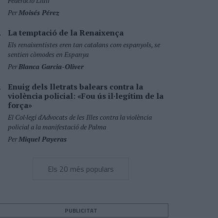
Federació Llull
Per
Moisés Pérez
La temptació de la Renaixença
Els renaixentistes eren tan catalans com espanyols, se
sentien còmodes en Espanya
Per
Blanca Garcia-Oliver
Enuig dels lletrats balears contra la
violència policial: «Fou ús il·legítim de la
força»
El Col·legi d'Advocats de les Illes contra la violència
policial a la manifestació de Palma
Per
Miquel Payeras
Els 20 més populars
PUBLICITAT