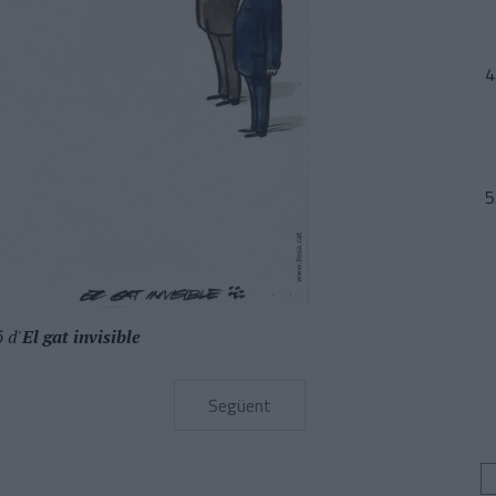
ó d'
El gat invisible
Següent