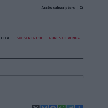
Accés subscriptors
TECA
SUBSCRIU-T'HI
PUNTS DE VENDA
X
Bluesky
Facebook
WhatsApp
Telegram
Comparteix