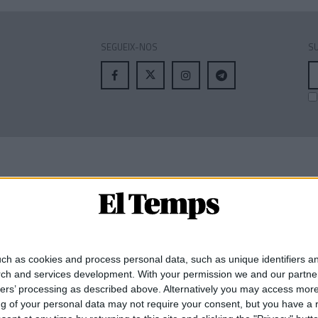
SEGUEIX-NOS
SU
A
el
MEMBRE DE:
ch as cookies and process personal data, such as unique identifiers an
rch and services development.
With your permission we and our partner
ners’ processing as described above. Alternatively you may access mor
 of your personal data may not require your consent, but you have a rig