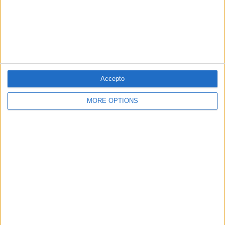
© 1984 — 2026
Accepto
MORE OPTIONS
SEGUEIX-NOS
SUBSCRIPCIÓ AL BUTLLETÍ
Adreça
ALTA
electrònica
He llegit i accepto
la Política de Privacitat