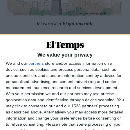
Il·lustració d'
El gat invisible
Anterior
Següent
We value your privacy
We and our
partners
store and/or access information on a
MÉS POPULARS
device, such as cookies and process personal data, such as
unique identifiers and standard information sent by a device for
personalised advertising and content, advertising and content
Barré, el pastor que guarda el tresor lingüístic
del belsetà
measurement, audience research and services development.
With your permission we and our partners may use precise
Qui és Ánchel Lois Saludas, el pastor que s'ha entestat a recopilar
geolocation data and identification through device scanning. You
totes les paraules del belsetà,
may click to consent to our and our 1538 partners’ processing
Per
Violeta Tena
as described above. Alternatively you may access more detailed
information and change your preferences before consenting or
La resurrecció de les nostres lletraferides
to refuse consenting.
Please note that some processing of your
medievals