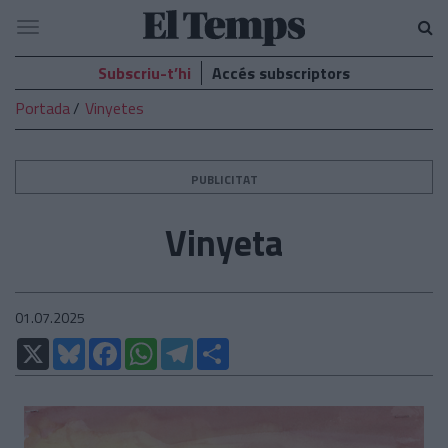
El
Navegació
Temps
Subscriu-t’hi
Accés subscriptors
Portada
Vinyetes
PUBLICITAT
Vinyeta
01.07.2025
X
Bluesky
Facebook
WhatsApp
Telegram
Comparteix