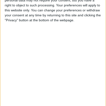
personal data may not require your consent, but you have a
L'AVL rescata de l'oblit les escriptores de l'edat mitjana
right to object to such processing. Your preferences will apply to
Per
Moisés Pérez
this website only. You can change your preferences or withdraw
your consent at any time by returning to this site and clicking the
La temptació de la Renaixença
"Privacy" button at the bottom of the webpage.
Els renaixentistes eren tan catalans com espanyols, se sentien
còmodes en Espanya
Per
Blanca Garcia-Oliver
Substitució nacional
Quan la memòria democràtica s'oblida de la castellanització del
país
Per
Raül Garay
Una mecenes del trumpisme mediàtic i els
tentacles valencians al negoci sociosanitari
El hòlding Eulen amplia els seus contractes de residències i centres
de dia a terres valencianes
Per
Moisés Pérez