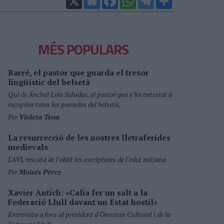
MÉS POPULARS
Barré, el pastor que guarda el tresor
lingüístic del belsetà
Qui és Ánchel Lois Saludas, el pastor que s'ha entestat a
recopilar totes les paraules del belsetà,
Per
Violeta Tena
La resurrecció de les nostres lletraferides
medievals
L'AVL rescata de l'oblit les escriptores de l'edat mitjana
Per
Moisés Pérez
Xavier Antich: «Calia fer un salt a la
Federació Llull davant un Estat hostil»
Entrevista a fons al president d'Òmnium Cultural i de la