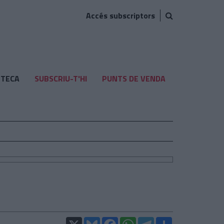
Accés subscriptors
TECA
SUBSCRIU-T'HI
PUNTS DE VENDA
X
Bluesky
Facebook
WhatsApp
Telegram
Comparteix