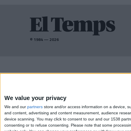
© 1984 — 2026
AMB EL SUPORT DE:
We value your privacy
We and our
partners
store and/or access information on a device, su
and content, advertising and content measurement, audience resea
device scanning. You may click to consent to our and our 1538 part
consenting or to refuse consenting.
Please note that some processing