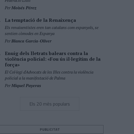
Federació Llull
Per
Moisés Pérez
La temptació de la Renaixença
Els renaixentistes eren tan catalans com espanyols, se
sentien còmodes en Espanya
Per
Blanca Garcia-Oliver
Enuig dels lletrats balears contra la
violència policial: «Fou ús il·legítim de la
força»
El Col·legi d'Advocats de les Illes contra la violència
policial a la manifestació de Palma
Per
Miquel Payeras
Els 20 més populars
PUBLICITAT