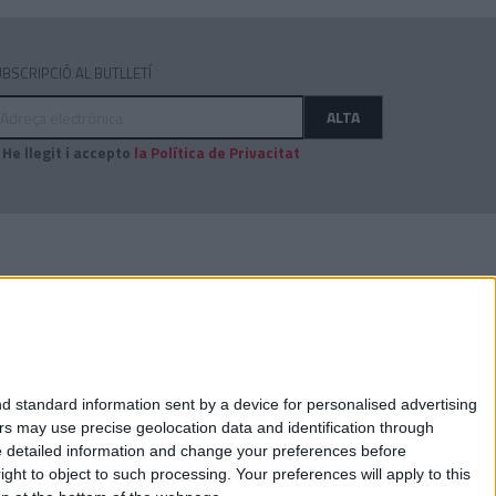
BSCRIPCIÓ AL BUTLLETÍ
dreça
ALTA
ectrònica
He llegit i accepto
la Política de Privacitat
AUDITAT PER:
d standard information sent by a device for personalised advertising
s may use precise geolocation data and identification through
e detailed information and change your preferences before
ht to object to such processing. Your preferences will apply to this