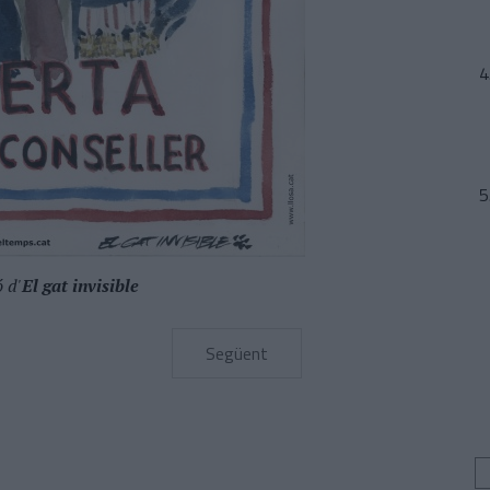
ó d'
El gat invisible
Següent