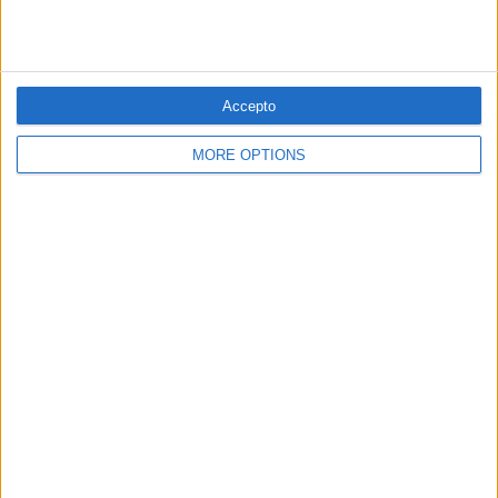
Per
Blanca Garcia-Oliver
Substitució nacional
Quan la memòria democràtica s'oblida de la castellanització del
país
Accepto
Per
Raül Garay
MORE OPTIONS
Els 20 més populars
PUBLICITAT
PUBLICITAT
PUBLICITAT