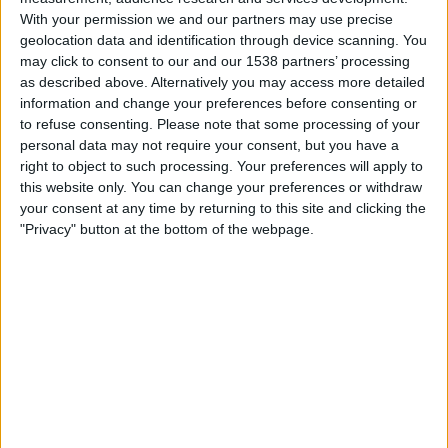
esperàvem un retorn a casa i no a Barcelona. Allò
With your permission we and our partners may use precise
geolocation data and identification through device scanning. You
vertaderament important, però, és que són aquí. No
may click to consent to our and our 1538 partners’ processing
t’analitzaré el seu nou disc, només et diré que em
as described above. Alternatively you may access more detailed
fa sentir bé, malgrat que hi ha moments en què no
information and change your preferences before consenting or
to refuse consenting.
Please note that some processing of your
sé ben bé què vol dir en Joan Miquel amb les seves
personal data may not require your consent, but you have a
lletres. Però crec que això ens passa a tots i és part
right to object to such processing. Your preferences will apply to
de l’encant sideral d’un grup que té el gran mèrit
this website only. You can change your preferences or withdraw
d’aplegar seguidors de totes les generacions i de
your consent at any time by returning to this site and clicking the
"Privacy" button at the bottom of the webpage.
tots els territoris dels Països Catalans.
I ho fa en mallorquí, el català de Mallorca. En el
temps que corren, una sort mala de creure. Sempre
m’han agradat els símils futbolístics, s’adapten a
qualsevol situació de la vida. M’atreviria a dir que si
els Antònia Font fossin un equip, serien el Barça
d’en Pep. Ho vàrem gaudir molt, però segurament
no a bastament. Només el pas del temps ens ha