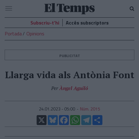
El
Navegació
Temps
Subscriu-t’hi
Accés subscriptors
Portada
Opinions
PUBLICITAT
Llarga vida als Antònia Font
Per
Àngel Aguiló
24.01.2023 - 05:00
Núm. 2015
X
Bluesky
Facebook
WhatsApp
Telegram
Comparteix