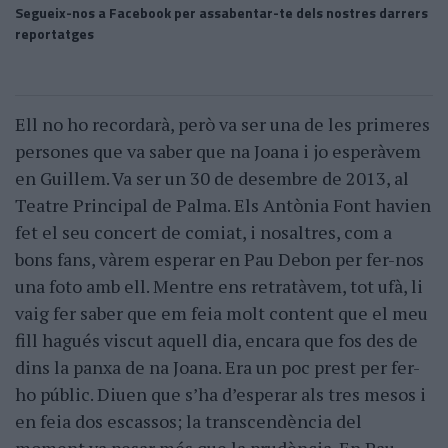
Segueix-nos a Facebook per assabentar-te dels nostres darrers
reportatges
Ell no ho recordarà, però va ser una de les primeres
persones que va saber que na Joana i jo esperàvem
en Guillem. Va ser un 30 de desembre de 2013, al
Teatre Principal de Palma. Els Antònia Font havien
fet el seu concert de comiat, i nosaltres, com a
bons fans, vàrem esperar en Pau Debon per fer-nos
una foto amb ell. Mentre ens retratàvem, tot ufà, li
vaig fer saber que em feia molt content que el meu
fill hagués viscut aquell dia, encara que fos des de
dins la panxa de na Joana. Era un poc prest per fer-
ho públic. Diuen que s’ha d’esperar als tres mesos i
en feia dos escassos; la transcendència del