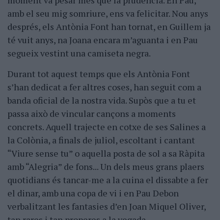
moment va pesar més que la prudència. En Pau,
amb el seu mig somriure, ens va felicitar. Nou anys
després, els Antònia Font han tornat, en Guillem ja
té vuit anys, na Joana encara m’aguanta i en Pau
segueix vestint una camiseta negra.
Durant tot aquest temps que els Antònia Font
s’han dedicat a fer altres coses, han seguit com a
banda oficial de la nostra vida. Supòs que a tu et
passa això de vincular cançons a moments
concrets. Aquell trajecte en cotxe de ses Salines a
la Colònia, a finals de juliol, escoltant i cantant
“Viure sense tu” o aquella posta de sol a sa Ràpita
amb “Alegria” de fons... Un dels meus grans plaers
quotidians és tancar-me a la cuina el dissabte a fer
el dinar, amb una copa de vi i en Pau Debon
verbalitzant les fantasies d’en Joan Miquel Oliver,
tan rares i tan properes a la vegada.