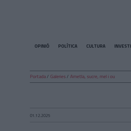
El
Temps
OPINIÓ
POLÍTICA
CULTURA
INVEST
Portada
Galeries
Ametla, sucre, mel i ou
01.12.2025