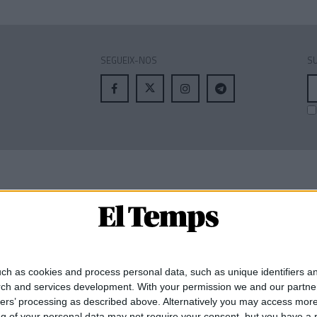
SEGUEIX-NOS
SU
A
el
MEMBRE DE:
ch as cookies and process personal data, such as unique identifiers an
rch and services development.
With your permission we and our partner
ners’ processing as described above. Alternatively you may access mor
 of your personal data may not require your consent, but you have a rig