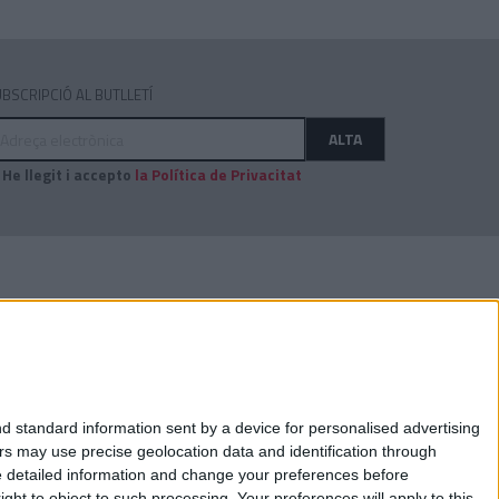
BSCRIPCIÓ AL BUTLLETÍ
dreça
ALTA
ectrònica
He llegit i accepto
la Política de Privacitat
AUDITAT PER:
d standard information sent by a device for personalised advertising
s may use precise geolocation data and identification through
e detailed information and change your preferences before
ht to object to such processing. Your preferences will apply to this