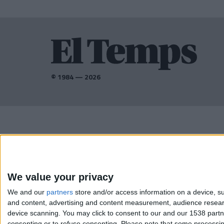
© 1984 — 2026
AMB EL SUPORT DE:
We value your privacy
We and our
partners
store and/or access information on a device, su
and content, advertising and content measurement, audience resea
device scanning. You may click to consent to our and our 1538 part
consenting or to refuse consenting.
Please note that some processing