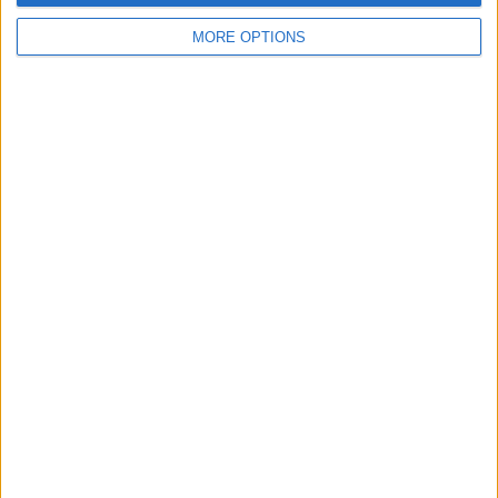
MORE OPTIONS
SUBSCRIPCIÓ AL BUTLLETÍ
Adreça
ALTA
electrònica
He llegit i accepto
la Política de Privacitat
AMB EL SUPORT DE:
MEMBRE DE: