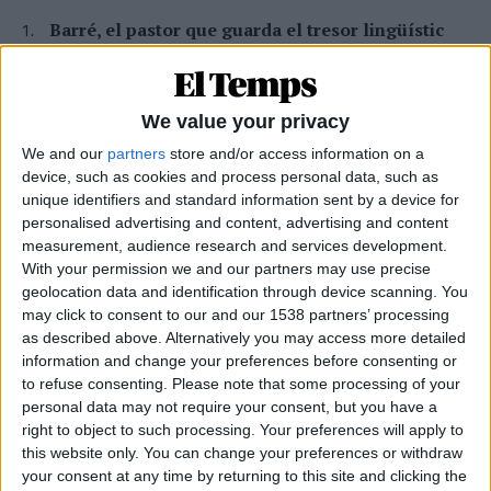
Barré, el pastor que guarda el tresor lingüístic
del belsetà
Qui és Ánchel Lois Saludas, el pastor que s'ha entestat a recopilar
totes les paraules del belsetà,
We value your privacy
Per
Violeta Tena
We and our
partners
store and/or access information on a
La resurrecció de les nostres lletraferides
device, such as cookies and process personal data, such as
medievals
unique identifiers and standard information sent by a device for
L'AVL rescata de l'oblit les escriptores de l'edat mitjana
personalised advertising and content, advertising and content
Per
Moisés Pérez
measurement, audience research and services development.
With your permission we and our partners may use precise
Xavier Antich: «Calia fer un salt a la Federació
geolocation data and identification through device scanning. You
Llull davant un Estat hostil»
may click to consent to our and our 1538 partners’ processing
as described above. Alternatively you may access more detailed
Entrevista a fons al president d'Òmnium Cultural i de la Federació
Llull
information and change your preferences before consenting or
to refuse consenting.
Please note that some processing of your
Per
Moisés Pérez
personal data may not require your consent, but you have a
right to object to such processing. Your preferences will apply to
La temptació de la Renaixença
this website only. You can change your preferences or withdraw
Els renaixentistes eren tan catalans com espanyols, se sentien
your consent at any time by returning to this site and clicking the
còmodes en Espanya