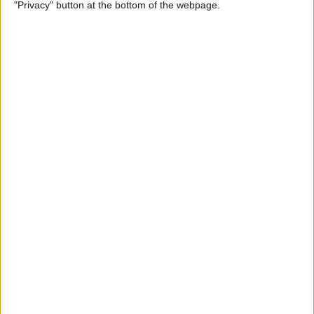
"Privacy" button at the bottom of the webpage.
Per
Blanca Garcia-Oliver
Substitució nacional
Quan la memòria democràtica s'oblida de la castellanització del
país
Per
Raül Garay
Els 20 més populars
PUBLICITAT
PUBLICITAT
PUBLICITAT