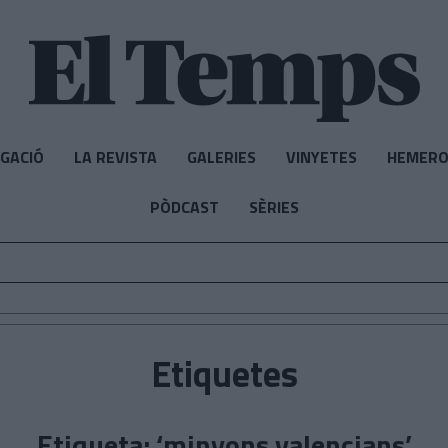
IGACIÓ
LA REVISTA
GALERIES
VINYETES
HEMERO
PÒDCAST
SÈRIES
Etiquetes
Etiqueta: ‘minyons valencians’