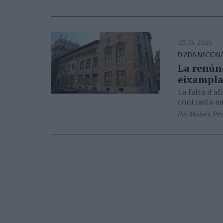
25.04.2026
DIADA NACION
La renúnc
eixampla
La falta d'a
contrasta a
Per
Moisés Pé