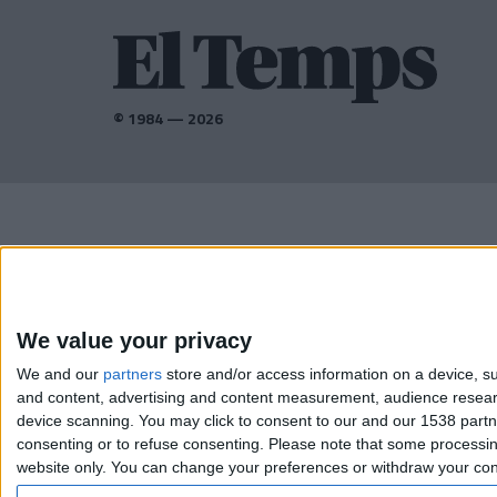
© 1984 — 2026
AMB EL SUPORT DE:
We value your privacy
We and our
partners
store and/or access information on a device, su
and content, advertising and content measurement, audience resea
device scanning. You may click to consent to our and our 1538 part
consenting or to refuse consenting.
Please note that some processing
website only. You can change your preferences or withdraw your conse