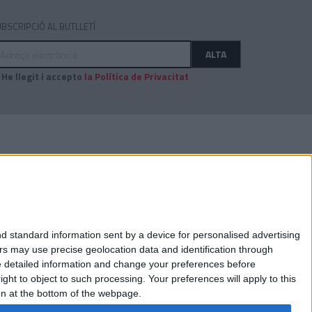
BSCRIPCIÓ AL BUTLLETÍ
dreça
ALTA
ectrònica
He llegit i accepto
la Política de Privacitat
AUDITAT PER:
d standard information sent by a device for personalised advertising
s may use precise geolocation data and identification through
e detailed information and change your preferences before
ht to object to such processing. Your preferences will apply to this
ton at the bottom of the webpage.