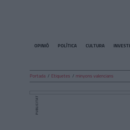
El
Temps
OPINIÓ
POLÍTICA
CULTURA
INVEST
Portada
Etiquetes
minyons valencians
PUBLICITAT