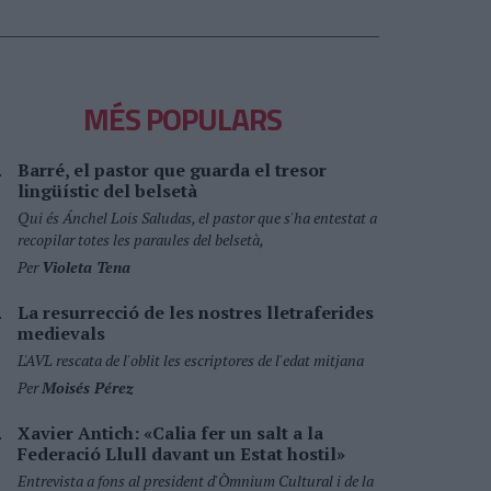
MÉS POPULARS
Barré, el pastor que guarda el tresor
lingüístic del belsetà
Qui és Ánchel Lois Saludas, el pastor que s'ha entestat a
recopilar totes les paraules del belsetà,
Per
Violeta Tena
La resurrecció de les nostres lletraferides
medievals
L'AVL rescata de l'oblit les escriptores de l'edat mitjana
Per
Moisés Pérez
Xavier Antich: «Calia fer un salt a la
Federació Llull davant un Estat hostil»
Entrevista a fons al president d'Òmnium Cultural i de la