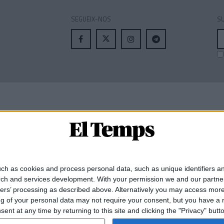
SEGUEIX-NOS
SU
A
el
MEMBRE DE:
ch as cookies and process personal data, such as unique identifiers an
rch and services development.
With your permission we and our partner
ners’ processing as described above. Alternatively you may access mor
 of your personal data may not require your consent, but you have a rig
nt at any time by returning to this site and clicking the "Privacy" but