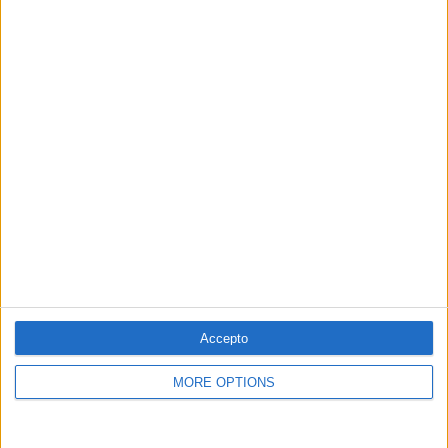
PUBLICITAT
PUBLICITAT
PUBLICITAT
PUBLICITAT
Accepto
MORE OPTIONS
© 1984 — 2026