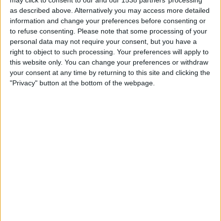
may click to consent to our and our 1538 partners’ processing
as described above. Alternatively you may access more detailed
MÉS POPULARS
information and change your preferences before consenting or
to refuse consenting.
Please note that some processing of your
personal data may not require your consent, but you have a
Barré, el pastor que guarda el tresor lingüístic
right to object to such processing. Your preferences will apply to
del belsetà
this website only. You can change your preferences or withdraw
Qui és Ánchel Lois Saludas, el pastor que s'ha entestat a recopilar
your consent at any time by returning to this site and clicking the
totes les paraules del belsetà,
"Privacy" button at the bottom of the webpage.
Per
Violeta Tena
La resurrecció de les nostres lletraferides
medievals
L'AVL rescata de l'oblit les escriptores de l'edat mitjana
Per
Moisés Pérez
Xavier Antich: «Calia fer un salt a la Federació
Llull davant un Estat hostil»
Entrevista a fons al president d'Òmnium Cultural i de la Federació
Llull
Per
Moisés Pérez