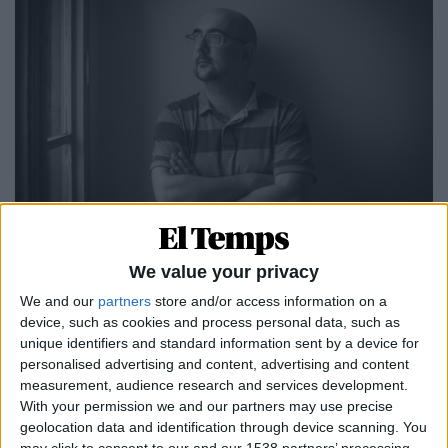
15.03.2026
POLÍTICA
We value your privacy
Gerard Furest: «La desnacionalització de
We and our
partners
store and/or access information on a
Catalunya no és irreversible»
device, such as cookies and process personal data, such as
Entrevista a l'activista per la llengua i autor de l'obra 'Un
unique identifiers and standard information sent by a device for
país als llimbs'
personalised advertising and content, advertising and content
Per
Moisés Pérez
measurement, audience research and services development.
With your permission we and our partners may use precise
geolocation data and identification through device scanning. You