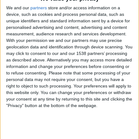
contribuint a
reforçar el paper social de la
We and our
partners
store and/or access information on a
universitat pública
. Al llarg de la seua trajectòria,
device, such as cookies and process personal data, such as
La Llibreria de la Universitat ha desenvolupat una
unique identifiers and standard information sent by a device for
intensa activitat cultural mitjançant presentacions
personalised advertising and content, advertising and content
measurement, audience research and services development.
de llibres, trobades amb autors i autores, debats,
With your permission we and our partners may use precise
col·laboracions amb institucions culturals i
geolocation data and identification through device scanning. You
participació en iniciatives de promoció de la
may click to consent to our and our 1538 partners’ processing
as described above. Alternatively you may access more detailed
lectura. Aquestes activitats converteixen l’espai en
information and change your preferences before consenting or
un fòrum obert de reflexió i diàleg entre la
to refuse consenting.
Please note that some processing of your
comunitat universitària i la societat.
personal data may not require your consent, but you have a
right to object to such processing. Your preferences will apply to
this website only. You can change your preferences or withdraw
your consent at any time by returning to this site and clicking the
Subscripció al butlletí
"Privacy" button at the bottom of the webpage.
Rep les novetats d'El Temps al teu correu: