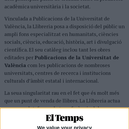
acadèmica universitària i la societat.
Vinculada a Publicacions de la Universitat de
València, la Llibreria posa a disposició del públic un
ampli fons especialitzat en humanitats, ciències
socials, ciència, educació, història, art i divulgació
científica. El seu catàleg inclou tant les obres
editades per
Publicacions de la Universitat de
València
com les publicacions de nombroses
universitats, centres de recerca i institucions
culturals d’àmbit estatal i internacional.
La seua singularitat rau en el fet que és molt més
que un punt de venda de llibres. La Llibreria actua
com una plataforma de transferència del
coneixement, fent accessibles a la ciutadania els
resultats de la investigació universitària i
We value your privacy