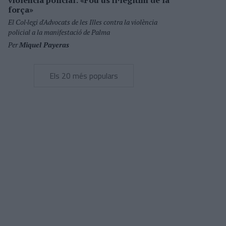
violència policial: «Fou ús il·legítim de la
força»
El Col·legi d'Advocats de les Illes contra la violència
policial a la manifestació de Palma
Per
Miquel Payeras
Els 20 més populars