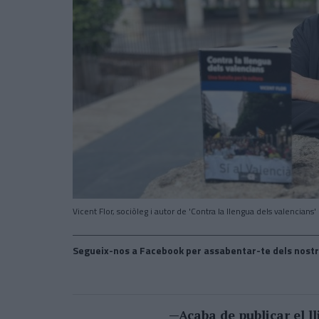
Vicent Flor, sociòleg i autor de 'Contra la llengua dels valencians'
Segueix-nos a Facebook per assabentar-te dels nostr
—Acaba de publicar el l