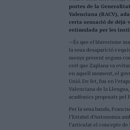
portes de la Generalita
Valenciana (RACV), adal
certa sensació de déjà-
estimulada per les insti
—
És que el blaverisme ma
la seua desaparició s'equi
menys present segons com 
cert que Zaplana va evita
en aquell moment, el gov
Unió. De fet, fou en l’eta
Valenciana de la Llengua,
acadèmics proposats pel P
Per la seua banda, Franci
l’Estatut d’Autonomia amb
l’articulat el concepte de