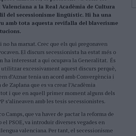
t Valenciana a la Real Acadèmia de Cultura
il del secessionisme lingüístic. Hi ha una
vu amb tota aquesta revifalla del blaverisme
tucions.
i no ha marxat. Crec que els qui pregonaven
vocaven. El discurs secessionista ha estat més o
ha interessat a qui ocupava la Generalitat. És
r utilitzar excessivament aquest discurs perquè,
ern d’Aznar tenia un acord amb Convergència i
pa de Zaplana que es va crear l’Acadèmia
 tot i que en aquell primer moment alguns dels
P s’alineaven amb les tesis secessionistes.
sco Camps, que va haver de pactar la reforma de
 el PSOE, va introduir diverses vegades en
 llengua valenciana. Per tant, el secessionisme