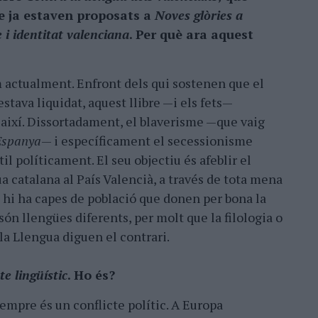
ue ja estaven proposats a
Noves glòries a
i identitat valenciana
. Per què ara aquest
m actualment. Enfront dels qui sostenen que el
stava liquidat, aquest llibre —i els fets—
així. Dissortadament, el blaverisme —que vaig
 Espanya
— i específicament el secessionisme
il políticament. El seu objectiu és afeblir el
gua catalana al País Valencià, a través de tota mena
a hi ha capes de població que donen per bona la
són llengües diferents, per molt que la filologia o
la Llengua diguen el contrari.
te lingüístic
. Ho és?
sempre és un conflicte polític. A Europa