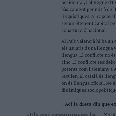
occidental, i al Regne d'E
bàsicament per mitjà de ll
lingüístiques. Al capdavall
ser un element capital per
construcció nacional.
Al País Valencià hi ha un 
els usuaris d'una llengua 
llengua. El conflicte no és
cinc. El conflicte resideix
potents com l'alemany a Al
reculen. El català és llen
on és llengua oficial. No é
dinàmiques sociopolítiques
—Ací la dreta diu que ex
«Els qui pregonaven la
—
No hi