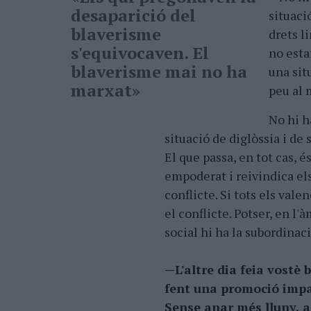
desaparició del
situaci
blaverisme
drets l
s'equivocaven. El
no esta
blaverisme mai no ha
una sit
marxat»
peu al
No hi h
situació de diglòssia i de
El que passa, en tot cas, 
empoderat i reivindica els
conflicte. Si tots els val
el conflicte. Potser, en l'à
social hi ha la subordinaci
—L'altre dia feia vostè
fent una promoció imp
Sense anar més lluny, a