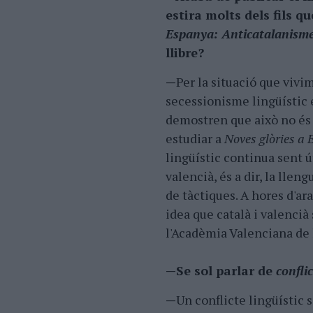
estira molts dels fils q
Espanya: Anticatalanisme 
llibre?
—
Per la situació que vivi
secessionisme lingüístic e
demostren que això no és 
estudiar a
Noves glòries a
lingüístic continua sent út
valencià, és a dir, la llen
de tàctiques. A hores d'ar
idea que català i valencià 
l'Acadèmia Valenciana de 
—Se sol parlar de
conflic
—
Un conflicte lingüístic 