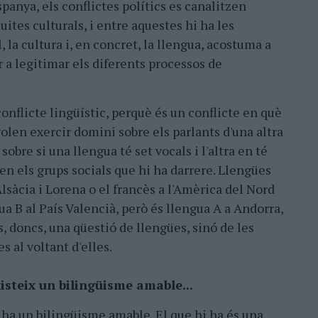
spanya, els conflictes polítics es canalitzen
uites culturals, i entre aquestes hi ha les
, la cultura i, en concret, la llengua, acostuma a
 a legitimar els diferents processos de
conflicte lingüístic, perquè és un conflicte en què
volen exercir domini sobre els parlants d'una altra
 sobre si una llengua té set vocals i l'altra en té
 en els grups socials que hi ha darrere. Llengües
sàcia i Lorena o el francès a l'Amèrica del Nord
gua B al País Valencià, però és llengua A a Andorra,
s, doncs, una qüestió de llengües, sinó de les
 al voltant d'elles.
isteix un bilingüisme amable...
 ha un bilingüisme amable. El que hi ha és una