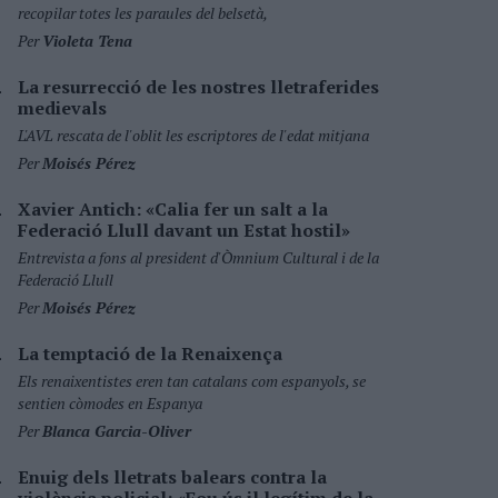
recopilar totes les paraules del belsetà,
Per
Violeta Tena
La resurrecció de les nostres lletraferides
medievals
L'AVL rescata de l'oblit les escriptores de l'edat mitjana
Per
Moisés Pérez
Xavier Antich: «Calia fer un salt a la
Federació Llull davant un Estat hostil»
Entrevista a fons al president d'Òmnium Cultural i de la
Federació Llull
Per
Moisés Pérez
La temptació de la Renaixença
Els renaixentistes eren tan catalans com espanyols, se
sentien còmodes en Espanya
Per
Blanca Garcia-Oliver
Enuig dels lletrats balears contra la