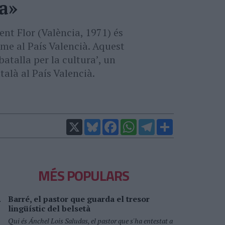
ia»
ent Flor (València, 1971) és
me al País Valencià. Aquest
batalla per la cultura’, un
talà al País Valencià.
X
Bluesky
Facebook
WhatsApp
Telegram
Comparteix
MÉS POPULARS
Barré, el pastor que guarda el tresor
lingüístic del belsetà
Qui és Ánchel Lois Saludas, el pastor que s'ha entestat a