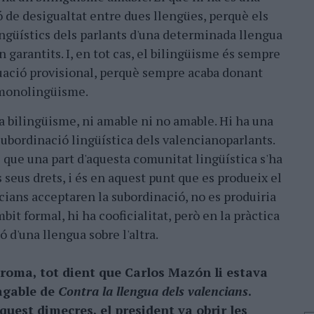
ó de desigualtat entre dues llengües, perquè els
ingüístics dels parlants d'una determinada llengua
n garantits. I, en tot cas, el bilingüisme és sempre
uació provisional, perquè sempre acaba donant
 monolingüisme.
a bilingüisme, ni amable ni no amable. Hi ha una
 subordinació lingüística dels valencianoparlants.
és que una part d'aquesta comunitat lingüística s'ha
 seus drets, i és en aquest punt que es produeix el
encians acceptaren la subordinació, no es produiria
mbit formal, hi ha cooficialitat, però en la pràctica
ó d'una llengua sobre l'altra.
 broma, tot dient que Carlos Mazón li estava
agable de
Contra la llengua dels valencians
.
quest dimecres, el president va obrir les