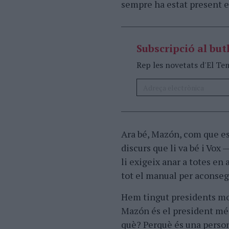
sempre ha estat present en
Subscripció al butl
Rep les novetats d'El Te
Ara bé, Mazón, com que es
discurs que li va bé i Vox 
li exigeix anar a totes en 
tot el manual per aconsegu
Hem tingut presidents mol
Mazón és el president més
què? Perquè és una persona