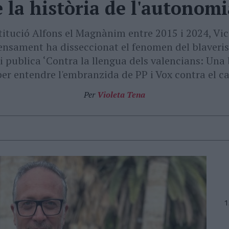
 la història de l'autonom
stitució Alfons el Magnànim entre 2015 i 2024, Vic
ensament ha disseccionat el fenomen del blaveris
li publica ‘Contra la llengua dels valencians: Una 
per entendre l'embranzida de PP i Vox contra el ca
Per
Violeta Tena