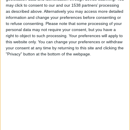
plegat. Algú podria pensar que els mitjans de
may click to consent to our and our 1538 partners’ processing
comunicació busquen els tres o quatre punts on
as described above. Alternatively you may access more detailed
information and change your preferences before consenting or
s'acumulen els problemes per mostrar-los
to refuse consenting.
Please note that some processing of your
reiteradament. Però no és així.
El fang és per tot.
personal data may not require your consent, but you have a
A les places, a les redones, a les àrees infantils,
right to object to such processing. Your preferences will apply to
dins els patis de les escoles, a les avingudes
this website only. You can change your preferences or withdraw
your consent at any time by returning to this site and clicking the
àmplies i als carrerons.
Per tot arreu hi ha
"Privacy" button at the bottom of the webpage.
muntanyes de cotxes que van ser arrossegats
per l'aigua
. Fanals arrencats de la seua base;
marquesines convertides en filferro; semàfors que,
des de dimarts, han deixat de fer pampallugues.
Una comarca desballestada, un paisatge de guerra.
Caminar per l'avinguda central
que travessa Benetússer, Alfafar, Massanassa i
Catarroja és
Isabel, veïna de Catarroja: "Si hi havia