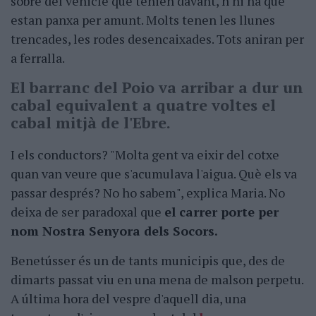
sobre del vehicle que tenien davant, n'hi ha que
estan panxa per amunt. Molts tenen les llunes
trencades, les rodes desencaixades. Tots aniran per
a ferralla.
El barranc del Poio va arribar a dur un
cabal equivalent a quatre voltes el
cabal mitjà de l'Ebre.
I els conductors? "Molta gent va eixir del cotxe
quan van veure que s'acumulava l'aigua. Què els va
passar després? No ho sabem", explica Maria. No
deixa de ser paradoxal que
el carrer porte per
nom Nostra Senyora dels Socors.
Benetússer és un de tants municipis que, des de
dimarts passat viu en una mena de malson perpetu.
A última hora del vespre d'aquell dia, una