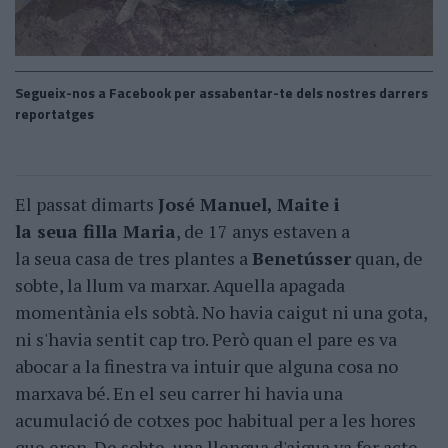
Segueix-nos a Facebook per assabentar-te dels nostres darrers
reportatges
El passat dimarts
José Manuel, Maite i
la seua filla Maria
, de 17 anys estaven a
la seua casa de tres plantes a
Benetússer
quan, de
sobte, la llum va marxar. Aquella apagada
momentània els sobtà. No havia caigut ni una gota,
ni s'havia sentit cap tro. Però quan el pare es va
abocar a la finestra va intuir que alguna cosa no
marxava bé. En el seu carrer hi havia una
acumulació de cotxes poc habitual per a les hores
que eren. De sobte, una llengua d'aigua va fer acte