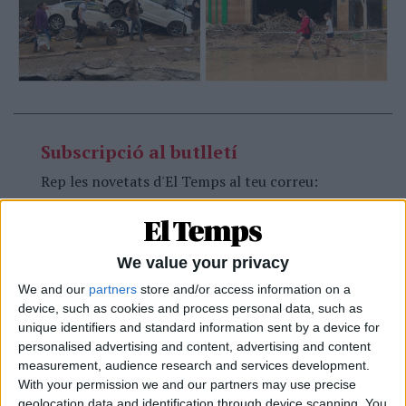
Subscripció al butlletí
Rep les novetats d'El Temps al teu correu:
We value your privacy
We and our
partners
store and/or access information on a
L'Apocalipsi
device, such as cookies and process personal data, such as
unique identifiers and standard information sent by a device for
Setanta-dues hores després d'aquella fuetada
personalised advertising and content, advertising and content
d'aigua, l'Horta Sud continua immersa en
measurement, audience research and services development.
With your permission we and our partners may use precise
l'hecatombe. Hi ha un punt d'irrealitat en tot
geolocation data and identification through device scanning. You