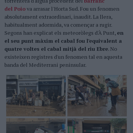
torrentera d'aigua procedent del
barranc
del Poio
va arrasar l'Horta Sud. Fou un fenomen
absolutament extraordinari, inaudit. La llera,
habitualment adormida, va començar a rugir.
Segons han explicat els meteoròlegs d'À Punt,
en
el seu punt màxim el cabal fou l'equivalent a
quatre voltes el cabal mitjà del riu Ebre
. No
existeixen registres d'un fenomen tal en aquesta
banda del Mediterrani peninsular.