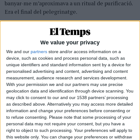
banyar-me m’aproximava a un ritual de purificació.
Era el final del pelegrinatge.
Parla’m de la preparació logística de la
travessa.
Per a mi, tot era nou. Mai havia caminat per la
We value your privacy
muntanya. Per això, vaig demanar ajuda a una
We and our
partners
store and/or access information on a
amiga, Amaranta Amati, que és guia de muntanya.
device, such as cookies and process personal data, such as
unique identifiers and standard information sent by a device for
Ella em va acompanyar gairebé tot el viatge,
personalised advertising and content, advertising and content
excepte la darrera setmana, i em va ajudar a
measurement, audience research and services development.
calendaritzar i planificar les etapes, la tria del
With your permission we and our partners may use precise
material i la roba, i sobretot, com organitzar tot el
geolocation data and identification through device scanning. You
may click to consent to our and our 1538 partners’ processing
referent a la pintura. Com que jo volia pintar a l’oli
as described above. Alternatively you may access more detailed
i aquest requereix entre dos i tres dies d’assecat,
information and change your preferences before consenting or
calia plantejar bé els mètodes de treball i la
to refuse consenting.
Please note that some processing of your
personal data may not require your consent, but you have a
confecció d’uns marcs apilables impressos en 3D
right to object to such processing. Your preferences will apply to
que permetien que les pintures no es toquessin
this website only. You can change your preferences or withdraw