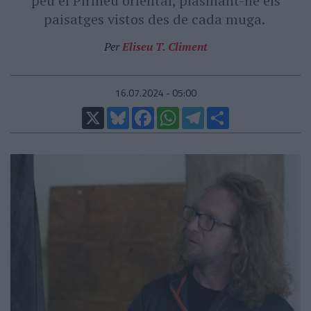
peu el Pirineu oriental, plasmant-ne els
paisatges vistos des de cada muga.
Per
Eliseu T. Climent
16.07.2024 - 05:00
X
Bluesky
Facebook
WhatsApp
Telegram
Comparteix