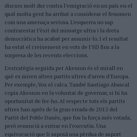
discurs molt dur contra l’emigració en un país en el
qual molta gent ha arribat a considerar el fenomen
com una amenaça seriosa. L’esquerra no sap
contrarestar l’èxit del missatge ultra i la dreta
democràtica ha acabat per assumir-lo. I el resultat
ha estat el creixement en vots de l’SD fins a la
sorpresa de les recents eleccions.
L’estratègia seguida per Akesson és el mirall en
què es miren altres partits ultres d’arreu d’Europa.
Per exemple, Vox el calca. També Santiago Abascal
copia Akesson en la voluntat de governar, si hi ha
oportunitat de fer-ho. Al respecte tots els partits
ultres han après de la gran errada de 2015 del
Partit del Poble Danès, que fou la força més votada,
però renuncià a entrar en l’executiu. Una
equivocació que li suposà una pèrdua de suport