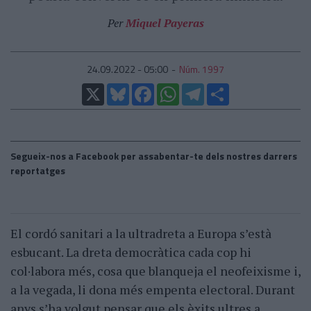
Per
Miquel Payeras
24.09.2022 - 05:00
Núm. 1997
X
Bluesky
Facebook
WhatsApp
Telegram
Comparteix
Segueix-nos a Facebook per assabentar-te dels nostres darrers
reportatges
El cordó sanitari a la ultradreta a Europa s’està
esbucant. La dreta democràtica cada cop hi
col·labora més, cosa que blanqueja el neofeixisme i,
a la vegada, li dona més empenta electoral. Durant
anys s’ha volgut pensar que els èxits ultres a