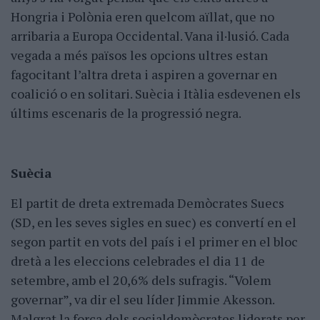
Hongria i Polònia eren quelcom aïllat, que no
arribaria a Europa Occidental. Vana il·lusió. Cada
vegada a més països les opcions ultres estan
fagocitant l’altra dreta i aspiren a governar en
coalició o en solitari. Suècia i Itàlia esdevenen els
últims escenaris de la progressió negra.
Suècia
El partit de dreta extremada Demòcrates Suecs
(SD, en les seves sigles en suec) es convertí en el
segon partit en vots del país i el primer en el bloc
dretà a les eleccions celebrades el dia 11 de
setembre, amb el 20,6% dels sufragis. “Volem
governar”, va dir el seu líder Jimmie Akesson.
Malgrat la força dels socialdemòcrates liderats per