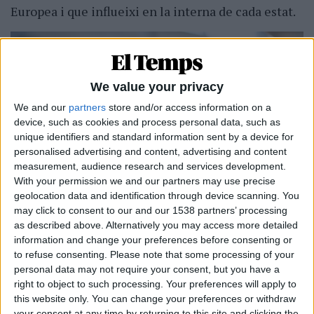
Europea i que influeixi en la interna de cada estat.
We value your privacy
We and our
partners
store and/or access information on a
device, such as cookies and process personal data, such as
unique identifiers and standard information sent by a device for
personalised advertising and content, advertising and content
measurement, audience research and services development.
With your permission we and our partners may use precise
geolocation data and identification through device scanning. You
may click to consent to our and our 1538 partners’ processing
as described above. Alternatively you may access more detailed
Jimmie Akesson, el líder de Demòcrates Suecs, el partit ultra que donà la gran
information and change your preferences before consenting or
i amarga sorpresa a les eleccions del passat 11 de setembre.
to refuse consenting.
Please note that some processing of your
personal data may not require your consent, but you have a
Itàlia
right to object to such processing. Your preferences will apply to
this website only. You can change your preferences or withdraw
La normativa legal del país transalpí en relació
your consent at any time by returning to this site and clicking the