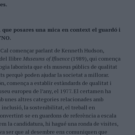
es.
, que posares una mica en context el guardó i
ETNO.
. Cal començar parlant de Kenneth Hudson,
del llibre
Museums of Ifluence
(1989), qui comença
logia laborista que els museus públics de qualitat
s perquè poden ajudar la societat a millorar.
n, comença a establir estàndards de qualitat i
useu europeu de l’any, el 1977. El certamen ha
b unes altres categories relacionades amb
nclusió, la sostenibilitat, el treball en
convertint-se en guardons de referència a escala
em la candidatura, hi hagué una ronda de visites,
ria va ser que al desembre ens comuniquen que