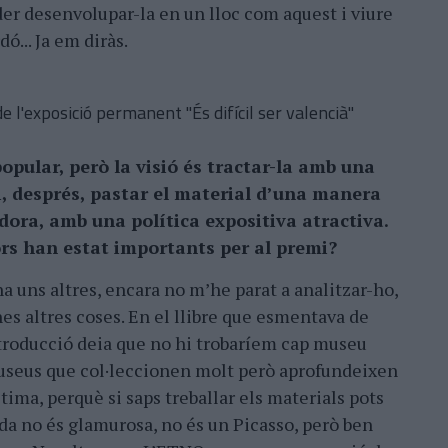
der desenvolupar-la en un lloc com aquest i viure
ó... Ja em diràs.
de l'exposició permanent "És difícil ser valencià"
popular, però la visió és tractar-la amb una
 i, després, pastar el material d’una manera
ora, amb una política expositiva atractiva.
rs han estat importants per al premi?
ha uns altres, encara no m’he parat a analitzar-ho,
es altres coses. En el llibre que esmentava de
troducció deia que no hi trobaríem cap museu
useus que col·leccionen molt però aprofundeixen
stima, perquè si saps treballar els materials pots
da no és glamurosa, no és un Picasso, però ben