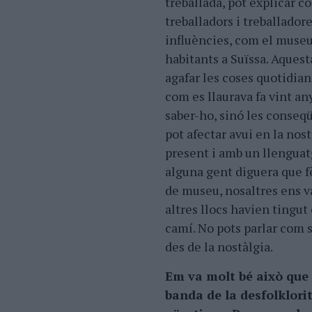
treballada, pot explicar 
treballadors i treballador
influències, com el museu
habitants a Suïssa. Aquest
agafar les coses quotidian
com es llaurava fa vint an
saber-ho, sinó les conse
pot afectar avui en la nost
present i amb un llenguat
alguna gent diguera que f
de museu, nosaltres ens v
altres llocs havien tingut
camí. No pots parlar com s
des de la nostàlgia.
Em va molt bé això que 
banda de la desfolklori