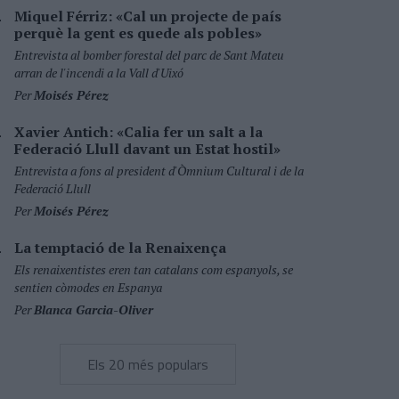
Miquel Férriz: «Cal un projecte de país
perquè la gent es quede als pobles»
Entrevista al bomber forestal del parc de Sant Mateu
arran de l'incendi a la Vall d'Uixó
Per
Moisés Pérez
Xavier Antich: «Calia fer un salt a la
Federació Llull davant un Estat hostil»
Entrevista a fons al president d'Òmnium Cultural i de la
Federació Llull
Per
Moisés Pérez
La temptació de la Renaixença
Els renaixentistes eren tan catalans com espanyols, se
sentien còmodes en Espanya
Per
Blanca Garcia-Oliver
Els 20 més populars