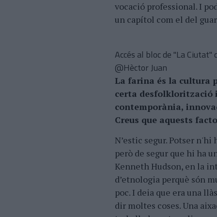
vocació professional. I po
un capítol com el del guard
Accés al bloc de "La Ciutat" 
@Hèctor Juan
La farina és la cultura 
certa desfolklorització
contemporània, innovad
Creus que aquests facto
N’estic segur. Potser n'hi 
però de segur que hi ha un
Kenneth Hudson, en la in
d’etnologia perquè són m
poc. I deia que era una llà
dir moltes coses. Una aixa