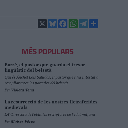
X
Bluesky
Facebook
WhatsApp
Telegram
Comparteix
MÉS POPULARS
Barré, el pastor que guarda el tresor
lingüístic del belsetà
Qui és Ánchel Lois Saludas, el pastor que s'ha entestat a
recopilar totes les paraules del belsetà,
Per
Violeta Tena
La resurrecció de les nostres lletraferides
medievals
L'AVL rescata de l'oblit les escriptores de l'edat mitjana
Per
Moisés Pérez