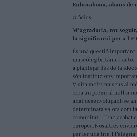
Enhorabona, abans de r
Gràcies.
M’agradaria, tot seguit
la significació per a l’
És una qüestió important
museòleg britànic i autor 
a plantejar des de la ideo
són institucions important
Visita molts museus al mó
crea un premi al millor m
anat desenvolupant-se am
determinats valors com la i
comunitat... I han acabat 
europea. Nosaltres enviar
per fer una tria. I l’aleg