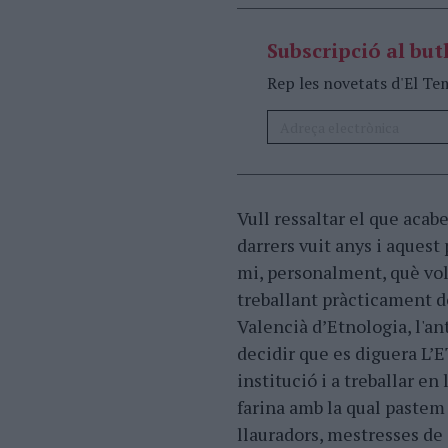
Subscripció al butl
Rep les novetats d'El Te
Vull ressaltar el que acab
darrers vuit anys i aquest 
mi, personalment, què volt
treballant pràcticament d
Valencià d’Etnologia, l'an
decidir que es diguera L’E
institució i a treballar en
farina amb la qual pastem 
llauradors, mestresses de c