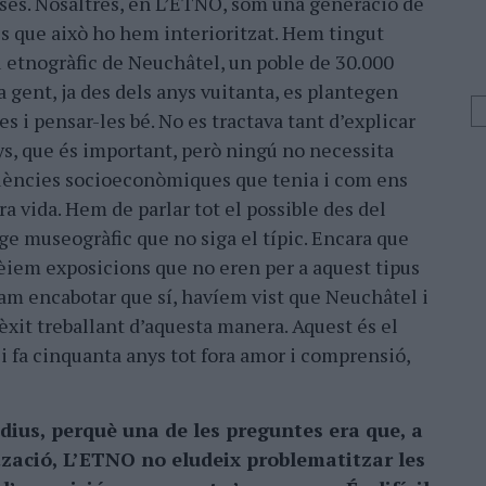
coses. Nosaltres, en L’ETNO, som una generació de
es que això ho hem interioritzat. Hem tingut
 etnogràfic de Neuchâtel, un poble de 30.000
a gent, ja des dels anys vuitanta, es plantegen
es i pensar-les bé. No es tractava tant d’explicar
ys, que és important, però ningú no necessita
qüències socioeconòmiques que tenia i com ens
ra vida. Hem de parlar tot el possible des del
ge museogràfic que no siga el típic. Encara que
èiem exposicions que no eren per a aquest tipus
am encabotar que sí, havíem vist que Neuchâtel i
 èxit treballant d’aquesta manera. Aquest és el
i fa cinquanta anys tot fora amor i comprensió,
dius, perquè una de les preguntes era que, a
tzació, L’ETNO no eludeix problematitzar les