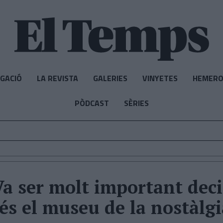
IGACIÓ
LA REVISTA
GALERIES
VINYETES
HEMERO
PÒDCAST
SÈRIES
Va ser molt important deci
és el museu de la nostàlgi