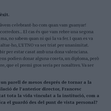
èxit.
stàvem celebrant-ho com quan vam guanyar!
 corredors... El cas és que vam rebre una segona
ma, no sabem quan ni qui la va fer. I quan es va
saltar-ho, L’ETNO va ser triat per unanimitat.
bir per estar casat amb una dona valenciana.
ens podien donar alguna coseta, un diploma, però
re, que el premi gros seria per nosaltres. Va ser
s un parell de mesos després de tornar a la
ilació de l’anterior director, Francesc
at tota la vida vinculat a la institució, com a
ica el guardó des del punt de vista personal?