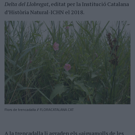
Delta del Llobregat
, editat per la Institució Catalana
d’Història Natural-ICHN el 2018.
Flors de trencadalla // FLORACATALANA.CAT
A la trencadalla li agraden els «aiguamolls de les