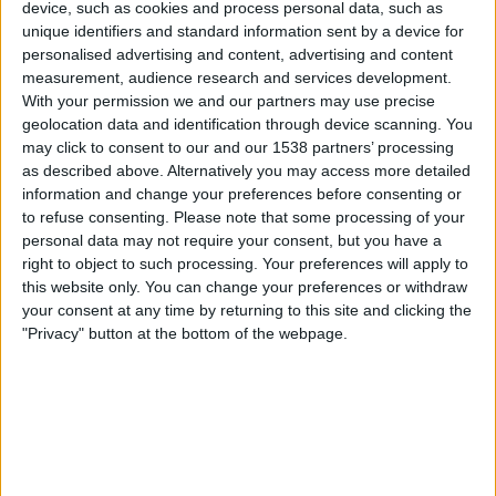
device, such as cookies and process personal data, such as
unique identifiers and standard information sent by a device for
personalised advertising and content, advertising and content
measurement, audience research and services development.
With your permission we and our partners may use precise
I és que, com assenyalava Joan Pino
en una
geolocation data and identification through device scanning. You
entrevista recent a EL TEMPS
, aquesta petita
may click to consent to our and our 1538 partners’ processing
Reserva Natural és molt fràgil però molt important
as described above. Alternatively you may access more detailed
information and change your preferences before consenting or
perquè fa de «barrera hídrica contra la intrusió
to refuse consenting.
Please note that some processing of your
d’aigua de mar, contra la intrusió salina. Això és
personal data may not require your consent, but you have a
molt important», destacava Pino, «per assegurar
right to object to such processing. Your preferences will apply to
que no se’ns salinitzi el delta, que es mantingui un
this website only. You can change your preferences or withdraw
your consent at any time by returning to this site and clicking the
sistema hídric funcional».
"Privacy" button at the bottom of the webpage.
La salinització afectaria tot l’ecosistema del Delta
del Llobregat i, abans que res, la mateixa llacuna de
la Ricarda, a les seues poblacions de trencadalla i
d’altres espècies que han trobat en aquest estany
de 29 ha -el més extens del delta- un refugi