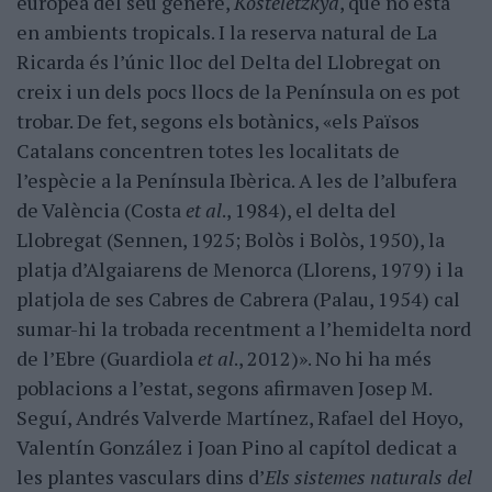
europea del seu gènere,
Kosteletzkya
, que no està
en ambients tropicals. I la reserva natural de La
Ricarda és l’únic lloc del Delta del Llobregat on
creix i un dels pocs llocs de la Península on es pot
trobar. De fet, segons els botànics, «els Països
Catalans concentren totes les localitats de
l’espècie a la Península Ibèrica. A les de l’albufera
de València (Costa
et al
., 1984), el delta del
Llobregat (Sennen, 1925; Bolòs i Bolòs, 1950), la
platja d’Algaiarens de Menorca (Llorens, 1979) i la
platjola de ses Cabres de Cabrera (Palau, 1954) cal
sumar-hi la trobada recentment a l’hemidelta nord
de l’Ebre (Guardiola
et al
., 2012)». No hi ha més
poblacions a l’estat, segons afirmaven Josep M.
Seguí, Andrés Valverde Martínez, Rafael del Hoyo,
Valentín González i Joan Pino al capítol dedicat a
les plantes vasculars dins d’
Els sistemes naturals del