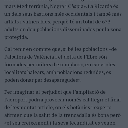
mars Mediterrània, Negra i Càspia». La Ricarda és
un dels seus bastions més occidentals i també més
aïllats i vulnerables, perquè té un total de 673
adults en deu poblacions disseminades per la zona
protegida.
Cal tenir en compte que, si bé les poblacions «de
l’albufera de València i el delta de l’Ebre són
formades per milers d’exemplars», en canvi «les
localitats balears, amb poblacions reduïdes, es
poden donar per desaparegudes».
Per imaginar el perjudici que l’ampliació de
l’aeroport podria provocar només cal llegir el final
de l’esmentat article, on els botànics i experts
afirmen que la salut de la trencadalla és bona però
«el seu creixement i la seva fecunditat es veuen